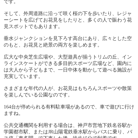
です。
そして、外周道路に沿って咲く桜の下を歩いたり、レジャ
ーシートを広げてお花見をしたりと、多くの人で賑わう花
見スポットでもあります。
垂水ジャンクションを見下ろす高台にあり、広々とした空
のもと、お花見と絶景の両方を楽しめます。
広大な中央芝生広場や、大型遊具が揃うトリムの丘、イン
ラインスケートができる多目的スポーツ広場など、園内に
は大人から子どもまで、一日中体を動かして遊べる施設が
充実しています。
さまざまな年代の人が、お花見はもちろんスポーツや散策
を楽しんでいる公園なのです。
164
台が停められる有料駐車場があるので、車で遊びに行け
ますね。
公共交通機関を利用する場合は、神戸市営地下鉄名谷駅か
学園都市駅、または
JR
山陽電鉄垂水駅からバスに乗り、バ