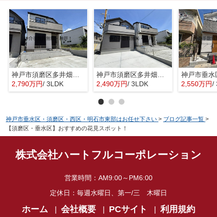
神戸市須磨区多井畑 新築戸建B号棟 仲介手数料無料！
神戸市須磨区多井畑 新築戸建A号棟 仲介手数料無料！
2,790万円
/ 3LDK
2,490万円
/ 3LDK
2,550万円
/
神戸市垂水区・須磨区・西区・明石市東部はお任せ下さい
>
ブログ記事一覧
>
【須磨区・垂水区】おすすめの花見スポット！
株式会社ハートフルコーポレーション
営業時間：
AM9:00～PM6:00
定休日：
毎週水曜日、第一/三 木曜日
ホーム
会社概要
PCサイト
利用規約