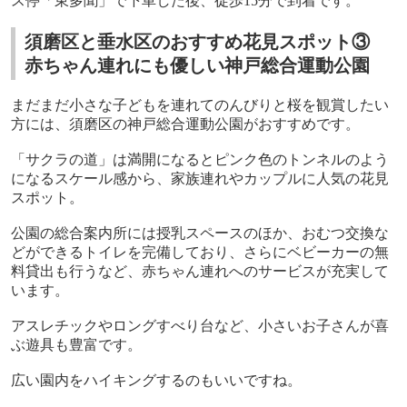
ス停「東多聞」で下車した後、徒歩
15
分で到着です。
須磨区と垂水区のおすすめ花見スポット③
赤ちゃん連れにも優しい神戸総合運動公園
まだまだ小さな子どもを連れてのんびりと桜を観賞したい
方には、須磨区の神戸総合運動公園がおすすめです。
「サクラの道」は満開になるとピンク色のトンネルのよう
になるスケール感から、家族連れやカップルに人気の花見
スポット。
公園の総合案内所には授乳スペースのほか、おむつ交換な
どができるトイレを完備しており、さらにベビーカーの無
料貸出も行うなど、赤ちゃん連れへのサービスが充実して
います。
アスレチックやロングすべり台など、小さいお子さんが喜
ぶ遊具も豊富です。
広い園内をハイキングするのもいいですね。