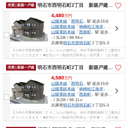
明石市西明石町2丁目 新築戸建1号棟 仲介手数料無料！
売買 | 新築一戸建
4,480
万
円
山陽本線
「
西明石
」駅 徒歩15分
山陽電鉄本線
「
林崎松江海岸
」駅 徒歩27分
山陽電鉄本線
「
西新町
」駅 徒歩27分
- / 3LDK / 86.94㎡
兵庫県
明石市
西明石町
２丁目5-3
【※仲介手数料無料！】※こちらの物件は、仲介手数料無料でご案内さ
せていただきます！ ■住宅ローン取扱代行料等も一切不要！ （注※他社
では事務手数料として5万円～10万円必要な場合...
明石市西明石町2丁目 新築戸建2号棟 仲介手数料無料！
売買 | 新築一戸建
4,580
万
円
山陽本線
「
西明石
」駅 徒歩15分
山陽電鉄本線
「
林崎松江海岸
」駅 徒歩27分
山陽電鉄本線
「
西新町
」駅 徒歩27分
- / 3LDK / 86.11㎡
兵庫県
明石市
西明石町
２丁目5-3
【※仲介手数料無料！】※こちらの物件は、仲介手数料無料でご案内さ
せていただきます！ ■住宅ローン取扱代行料等も一切不要！ （注※他社
では事務手数料として5万円～10万円必要な場合...