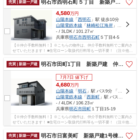
明石市西明石町５丁目 新築戸建 仲介手数料無料！
売買 | 新築一戸建
4,580
万
円
山陽本線
「
西明石
」駅 徒歩10分
山陽電鉄本線
「
林崎松江海岸
」駅 徒歩32分
- / 3LDK / 101.27㎡
兵庫県
明石市
西明石町
５丁目4-5
【※仲介手数料無料！】※こちらの物件は、仲介手数料無料でご案内さ
せていただきます！ ■住宅ローン取扱代行料等も一切不要！ （注※他社
では事務手数料として5万円～10万円必要な場合が...
明石市田町1丁目 新築戸建 仲介手数料無料！
売買 | 新築一戸建
7月7日 値下げ
4,680
万
円
山陽本線
「
明石
」駅 バス9分 「竹の台公園」 停歩20分
山陽電鉄本線
「
西新町
」駅 バス21分 「長谷南口」 停歩6分
- / 4LDK / 106.23㎡
兵庫県
明石市
田町
１丁目15-19
【※仲介手数料無料！】※こちらの物件は、仲介手数料無料でご案内さ
せていただきます！ ■住宅ローン取扱代行料等も一切不要！ （注※他社
では事務手数料として5万円～10万円必要な場合が...
明石市日富美町 新築戸建1号棟 仲介手数料無料！
売買 | 新築一戸建