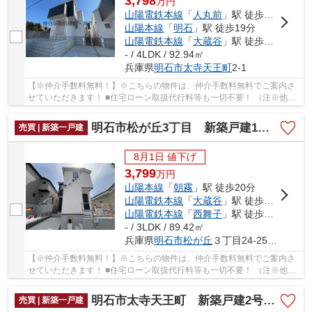
3,798
万
円
山陽電鉄本線
「
人丸前
」駅 徒歩15分
山陽本線
「
明石
」駅 徒歩19分
山陽電鉄本線
「
大蔵谷
」駅 徒歩23分
- / 4LDK / 92.94㎡
兵庫県
明石市
太寺天王町
2-1
【※仲介手数料無料！】※こちらの物件は、仲介手数料無料でご案内さ
せていただきます！ ■住宅ローン取扱代行料等も一切不要！ （注※他社
では事務手数料として5万円～10万円必要な場合が...
明石市松が丘3丁目 新築戸建1号棟 仲介手数料無料！
売買 | 新築一戸建
8月1日 値下げ
3,799
万
円
山陽本線
「
朝霧
」駅 徒歩20分
山陽電鉄本線
「
大蔵谷
」駅 徒歩25分
山陽電鉄本線
「
西舞子
」駅 徒歩30分
- / 3LDK / 89.42㎡
兵庫県
明石市
松が丘
３丁目24-25付近
【※仲介手数料無料！】※こちらの物件は、仲介手数料無料でご案内さ
せていただきます！ ■住宅ローン取扱代行料等も一切不要！ （注※他社
では事務手数料として5万円～10万円必要な場合が...
明石市太寺天王町 新築戸建2号棟 仲介手数料無料！
売買 | 新築一戸建