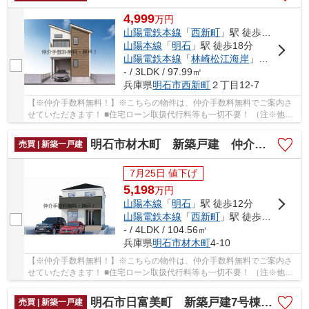
4,999
万
円
山陽電鉄本線
「
西新町
」駅 徒歩4分
山陽本線
「
明石
」駅 徒歩18分
山陽電鉄本線
「
林崎松江海岸
」駅 徒歩22分
- / 3LDK / 97.99㎡
兵庫県
明石市
西新町
２丁目12-7
【※仲介手数料無料！】※こちらの物件は、仲介手数料無料でご案内さ
せていただきます！ ■住宅ローン取扱代行料等も一切不要！ （注※他社
では事務手数料として5万円～10万円必要な場合...
明石市材木町 新築戸建 仲介手数料無料！
売買 | 新築一戸建
7月25日 値下げ
5,198
万
円
山陽本線
「
明石
」駅 徒歩12分
山陽電鉄本線
「
西新町
」駅 徒歩15分
- / 4LDK / 104.56㎡
兵庫県
明石市
材木町
4-10
【※仲介手数料無料！】※こちらの物件は、仲介手数料無料でご案内さ
せていただきます！ ■住宅ローン取扱代行料等も一切不要！ （注※他社
では事務手数料として5万円～10万円必要な場合...
明石市日富美町 新築戸建7号棟 仲介手数料無料！
売買 | 新築一戸建