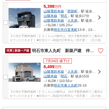
5,398
万
円
山陽電鉄本線
「
西新町
」駅 徒歩14分
山陽本線
「
明石
」駅 徒歩17分
山陽電鉄本線
「
人丸前
」駅 徒歩27分
- / 5LDK / 105.23㎡
兵庫県
明石市
日富美町
13-8，13-9，13-32，13-34
【※仲介手数料無料！】※こちらの物件は、仲介手数料無料でご案内さ
せていただきます！ ■住宅ローン取扱代行料等も一切不要！ （注※他社
では事務手数料として5万円～10万円必要な場合が...
明石市東人丸町 新築戸建 仲介手数料無料！
売買 | 新築一戸建
7月24日 値下げ
6,499
万
円
山陽電鉄本線
「
人丸前
」駅 徒歩5分
山陽本線
「
明石
」駅 徒歩15分
- / 4LDK / 110.55㎡
兵庫県
明石市
東人丸町
25-15
【※仲介手数料無料！】※こちらの物件は、仲介手数料無料でご案内さ
せていただきます！ ■住宅ローン取扱代行料等も一切不要！ （注※他社
では事務手数料として5万円～10万円必要な場合が...