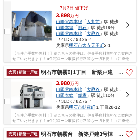
7月3日 値下げ
3,898
万
円
山陽電鉄本線
「
人丸前
」駅 徒歩15分
山陽本線
「
明石
」駅 徒歩19分
山陽電鉄本線
「
大蔵谷
」駅 徒歩23分
- / 4LDK / 93.25㎡
兵庫県
明石市
太寺天王町
2-1
【※仲介手数料無料！】※こちらの物件は、仲介手数料無料でご案内さ
せていただきます！ ■住宅ローン取扱代行料等も一切不要！ （注※他社
では事務手数料として5万円～10万円必要な場合が...
明石市朝霧町1丁目 新築戸建 仲介手数料無料！
売買 | 新築一戸建
3,980
万
円
山陽電鉄本線
「
大蔵谷
」駅 徒歩4分
山陽本線
「
朝霧
」駅 徒歩10分
- / 3LDK / 82.75㎡
兵庫県
明石市
朝霧町
１丁目28-12
【※仲介手数料無料！】※こちらの物件は、仲介手数料無料でご案内さ
せていただきます！ ■住宅ローン取扱代行料等も一切不要！ （注※他社
では事務手数料として5万円～10万円必要な場合が...
明石市朝霧台 新築戸建3号棟 仲介手数料無料！
売買 | 新築一戸建