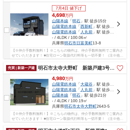
7月4日 値下げ
4,698
万
円
山陽本線
「
明石
」駅 徒歩15分
山陽電鉄本線
「
西新町
」駅 徒歩14分
山陽電鉄本線
「
人丸前
」駅 徒歩27分
- / 4LDK / 100.06㎡
兵庫県
明石市
日富美町
13-8
【※仲介手数料無料！】※こちらの物件は、仲介手数料無料でご案内さ
せていただきます！ ■住宅ローン取扱代行料等も一切不要！ （注※他社
では事務手数料として5万円～10万円必要な場合が...
明石市太寺大野町 新築戸建3号棟 仲介手数料無料！
売買 | 新築一戸建
4,980
万
円
山陽電鉄本線
「
大蔵谷
」駅 徒歩10分
山陽電鉄本線
「
人丸前
」駅 徒歩11分
山陽本線
「
明石
」駅 徒歩21分
- / 4LDK / 100.19㎡
兵庫県
明石市
太寺大野町
2643-5
【※仲介手数料無料！】※こちらの物件は、仲介手数料無料でご案内さ
せていただきます！ ■住宅ローン取扱代行料等も一切不要！ （注※他社
では事務手数料として5万円～10万円必要な場合が...