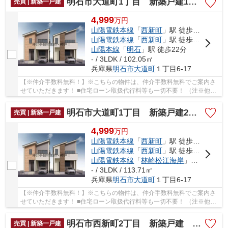
明石市大道町1丁目 新築戸建1号棟 仲介手数料無料！
売買 | 新築一戸建
4,999
万
円
山陽電鉄本線
「
西新町
」駅 徒歩11分
山陽電鉄本線
「
西新町
」駅 徒歩11分
山陽本線
「
明石
」駅 徒歩22分
- / 3LDK / 102.05㎡
兵庫県
明石市
大道町
１丁目6-17
【※仲介手数料無料！】※こちらの物件は、仲介手数料無料でご案内さ
せていただきます！ ■住宅ローン取扱代行料等も一切不要！ （注※他社
では事務手数料として5万円～10万円必要な場合...
明石市大道町1丁目 新築戸建2号棟 仲介手数料無料！
売買 | 新築一戸建
4,999
万
円
山陽電鉄本線
「
西新町
」駅 徒歩11分
山陽電鉄本線
「
西新町
」駅 徒歩11分
山陽電鉄本線
「
林崎松江海岸
」駅 徒歩23分
- / 3LDK / 113.71㎡
兵庫県
明石市
大道町
１丁目6-17
【※仲介手数料無料！】※こちらの物件は、仲介手数料無料でご案内さ
せていただきます！ ■住宅ローン取扱代行料等も一切不要！ （注※他社
では事務手数料として5万円～10万円必要な場合...
明石市西新町2丁目 新築戸建 仲介手数料無料！
売買 | 新築一戸建