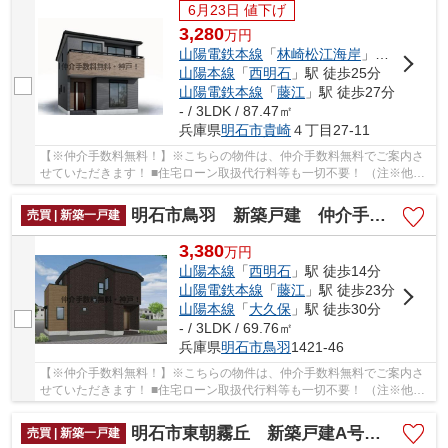
6月23日 値下げ
3,280
万
円
山陽電鉄本線
「
林崎松江海岸
」駅 徒歩7分
山陽本線
「
西明石
」駅 徒歩25分
山陽電鉄本線
「
藤江
」駅 徒歩27分
- / 3LDK / 87.47㎡
兵庫県
明石市
貴崎
４丁目27-11
【※仲介手数料無料！】※こちらの物件は、仲介手数料無料でご案内さ
せていただきます！ ■住宅ローン取扱代行料等も一切不要！ （注※他社
では事務手数料として5万円～10万円必要な場合が...
明石市鳥羽 新築戸建 仲介手数料無料！
売買 | 新築一戸建
3,380
万
円
山陽本線
「
西明石
」駅 徒歩14分
山陽電鉄本線
「
藤江
」駅 徒歩23分
山陽本線
「
大久保
」駅 徒歩30分
- / 3LDK / 69.76㎡
兵庫県
明石市
鳥羽
1421-46
【※仲介手数料無料！】※こちらの物件は、仲介手数料無料でご案内さ
せていただきます！ ■住宅ローン取扱代行料等も一切不要！ （注※他社
では事務手数料として5万円～10万円必要な場合が...
明石市東朝霧丘 新築戸建A号棟 仲介手数料無料！
売買 | 新築一戸建