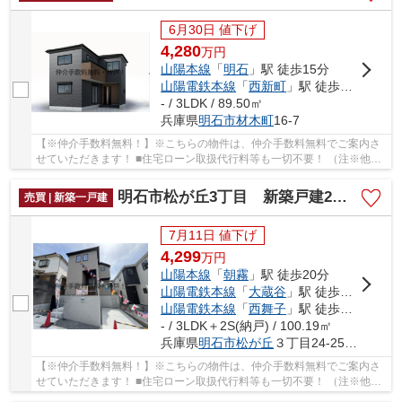
6月30日 値下げ
4,280
万
円
山陽本線
「
明石
」駅 徒歩15分
山陽電鉄本線
「
西新町
」駅 徒歩14分
- / 3LDK / 89.50㎡
兵庫県
明石市
材木町
16-7
【※仲介手数料無料！】※こちらの物件は、仲介手数料無料でご案内さ
せていただきます！ ■住宅ローン取扱代行料等も一切不要！ （注※他社
では事務手数料として5万円～10万円必要な場合が...
明石市松が丘3丁目 新築戸建2号棟 仲介手数料無料！
売買 | 新築一戸建
7月11日 値下げ
4,299
万
円
山陽本線
「
朝霧
」駅 徒歩20分
山陽電鉄本線
「
大蔵谷
」駅 徒歩25分
山陽電鉄本線
「
西舞子
」駅 徒歩30分
- / 3LDK＋2S(納戸) / 100.19㎡
兵庫県
明石市
松が丘
３丁目24-25付近
【※仲介手数料無料！】※こちらの物件は、仲介手数料無料でご案内さ
せていただきます！ ■住宅ローン取扱代行料等も一切不要！ （注※他社
では事務手数料として5万円～10万円必要な場合が...