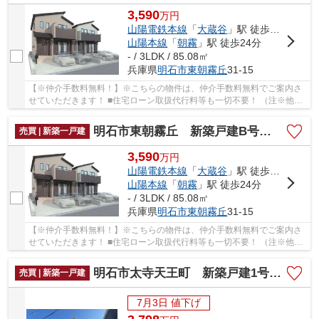
3,590
万
円
山陽電鉄本線
「
大蔵谷
」駅 徒歩17分
山陽本線
「
朝霧
」駅 徒歩24分
- / 3LDK / 85.08㎡
兵庫県
明石市
東朝霧丘
31-15
【※仲介手数料無料！】※こちらの物件は、仲介手数料無料でご案内さ
せていただきます！ ■住宅ローン取扱代行料等も一切不要！ （注※他社
では事務手数料として5万円～10万円必要な場合...
明石市東朝霧丘 新築戸建B号棟 仲介手数料無料！
売買 | 新築一戸建
3,590
万
円
山陽電鉄本線
「
大蔵谷
」駅 徒歩17分
山陽本線
「
朝霧
」駅 徒歩24分
- / 3LDK / 85.08㎡
兵庫県
明石市
東朝霧丘
31-15
【※仲介手数料無料！】※こちらの物件は、仲介手数料無料でご案内さ
せていただきます！ ■住宅ローン取扱代行料等も一切不要！ （注※他社
では事務手数料として5万円～10万円必要な場合...
明石市太寺天王町 新築戸建1号棟 仲介手数料無料！
売買 | 新築一戸建
7月3日 値下げ