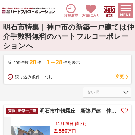
閲覧履歴
お気に入り
電話
明石市特集｜神戸市の新築一戸建ては仲
介手数料無料のハートフルコーポレー
ションへ
28
1～28
該当物件数
件
件を表示
変更
絞り込み条件：
なし
明石市中朝霧丘 新築戸建 仲介手数料無料！
売買 | 新築一戸建
11月28日 値下げ
2,580
万
円