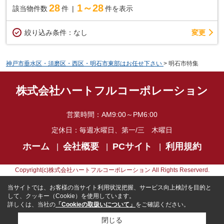
28
1～28
該当物件数
件
件を表示
変更
絞り込み条件：
なし
神戸市垂水区・須磨区・西区・明石市東部はお任せ下さい
>
明石市特集
株式会社ハートフルコーポレーション
営業時間：
AM9:00～PM6:00
定休日：
毎週水曜日、第一/三 木曜日
ホーム
会社概要
PCサイト
利用規約
Copyright(c)株式会社ハートフルコーポレーション All Rights Reserverd.
当サイトでは、お客様の当サイト利用状況把握、サービス向上検討を目的と
して、クッキー（Cookie）を使用しています。
詳しくは、当社の
「Cookieの取扱いについて」
をご確認ください。
閉じる