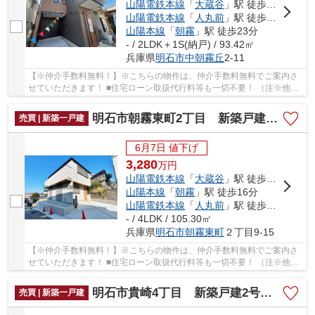
山陽電鉄本線
「
大蔵谷
」駅 徒歩17分
山陽電鉄本線
「
人丸前
」駅 徒歩20分
山陽本線
「
朝霧
」駅 徒歩23分
- / 2LDK＋1S(納戸) / 93.42㎡
兵庫県
明石市
中朝霧丘
2-11
【※仲介手数料無料！】※こちらの物件は、仲介手数料無料でご案内さ
せていただきます！ ■住宅ローン取扱代行料等も一切不要！ （注※他社
では事務手数料として5万円～10万円必要な場合が...
明石市朝霧東町2丁目 新築戸建 仲介手数料無料！
売買 | 新築一戸建
6月7日 値下げ
3,280
万
円
山陽電鉄本線
「
大蔵谷
」駅 徒歩12分
山陽本線
「
朝霧
」駅 徒歩16分
山陽電鉄本線
「
人丸前
」駅 徒歩21分
- / 4LDK / 105.30㎡
兵庫県
明石市
朝霧東町
２丁目9-15
【※仲介手数料無料！】※こちらの物件は、仲介手数料無料でご案内さ
せていただきます！ ■住宅ローン取扱代行料等も一切不要！ （注※他社
では事務手数料として5万円～10万円必要な場合が...
明石市貴崎4丁目 新築戸建2号棟 仲介手数料無料！
売買 | 新築一戸建