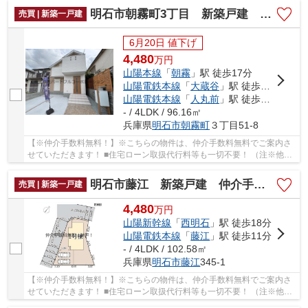
明石市朝霧町3丁目 新築戸建 仲介手数料無料！
売買 | 新築一戸建
6月20日 値下げ
4,480
万
円
山陽本線
「
朝霧
」駅 徒歩17分
山陽電鉄本線
「
大蔵谷
」駅 徒歩16分
山陽電鉄本線
「
人丸前
」駅 徒歩24分
- / 4LDK / 96.16㎡
兵庫県
明石市
朝霧町
３丁目51-8
【※仲介手数料無料！】※こちらの物件は、仲介手数料無料でご案内さ
せていただきます！ ■住宅ローン取扱代行料等も一切不要！ （注※他社
では事務手数料として5万円～10万円必要な場合が...
明石市藤江 新築戸建 仲介手数料無料！
売買 | 新築一戸建
4,480
万
円
山陽新幹線
「
西明石
」駅 徒歩18分
山陽電鉄本線
「
藤江
」駅 徒歩11分
- / 4LDK / 102.58㎡
兵庫県
明石市
藤江
345-1
【※仲介手数料無料！】※こちらの物件は、仲介手数料無料でご案内さ
せていただきます！ ■住宅ローン取扱代行料等も一切不要！ （注※他社
では事務手数料として5万円～10万円必要な場合...