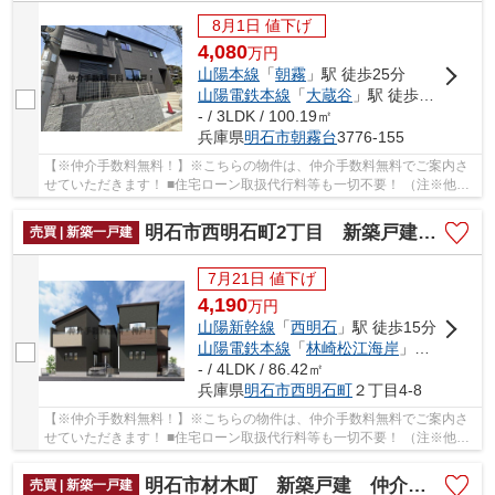
8月1日 値下げ
4,080
万
円
山陽本線
「
朝霧
」駅 徒歩25分
山陽電鉄本線
「
大蔵谷
」駅 徒歩21分
- / 3LDK / 100.19㎡
兵庫県
明石市
朝霧台
3776-155
【※仲介手数料無料！】※こちらの物件は、仲介手数料無料でご案内さ
せていただきます！ ■住宅ローン取扱代行料等も一切不要！ （注※他社
では事務手数料として5万円～10万円必要な場合が...
明石市西明石町2丁目 新築戸建A号棟 仲介手数料無料！
売買 | 新築一戸建
7月21日 値下げ
4,190
万
円
山陽新幹線
「
西明石
」駅 徒歩15分
山陽電鉄本線
「
林崎松江海岸
」駅 徒歩28分
- / 4LDK / 86.42㎡
兵庫県
明石市
西明石町
２丁目4-8
【※仲介手数料無料！】※こちらの物件は、仲介手数料無料でご案内さ
せていただきます！ ■住宅ローン取扱代行料等も一切不要！ （注※他社
では事務手数料として5万円～10万円必要な場合が...
明石市材木町 新築戸建 仲介手数料無料！
売買 | 新築一戸建