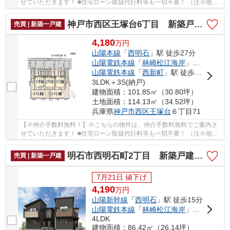
せていただきます！ ■住宅ローン取扱代行料等も一切不要！ （注※他社
では事務手数料として5万円～10万円必要な場合が...
神戸市西区王塚台6丁目 新築戸建3号棟 仲介手数料無料！
売買 | 新築一戸建
4,180
万
円
山陽本線
「
西明石
」駅 徒歩27分
山陽電鉄本線
「
林崎松江海岸
」駅 徒歩46分
山陽電鉄本線
「
西新町
」駅 徒歩41分
3LDK＋3S(納戸)
建物面積：101.85㎡（30.80坪）
土地面積：114.13㎡（34.52坪）
兵庫県
神戸市西区
王塚台
６丁目71
【※仲介手数料無料！】※こちらの物件は、仲介手数料無料でご案内さ
せていただきます！ ■住宅ローン取扱代行料等も一切不要！ （注※他社
では事務手数料として5万円～10万円必要な場合が...
明石市西明石町2丁目 新築戸建A号棟 仲介手数料無料！
売買 | 新築一戸建
7月21日 値下げ
4,190
万
円
山陽新幹線
「
西明石
」駅 徒歩15分
山陽電鉄本線
「
林崎松江海岸
」駅 徒歩28分
4LDK
建物面積：86.42㎡（26.14坪）