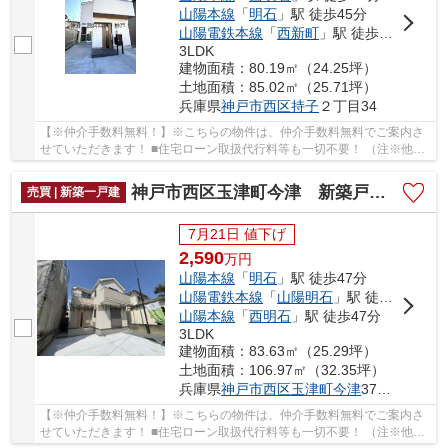
山陽本線
「
明石
」駅 徒歩45分
山陽電鉄本線
「
西新町
」駅 徒歩37分
3LDK
建物面積：80.19㎡（24.25坪）
土地面積：85.02㎡（25.71坪）
兵庫県
神戸市西区
持子
２丁目34
【※仲介手数料無料！】※こちらの物件は、仲介手数料無料でご案内さ
せていただきます！ ■住宅ローン取扱代行料等も一切不要！ （注※他社
では事務手数料として5万円～10万円必要な場合が...
神戸市西区玉津町今津 新築戸建 仲介手数料無料！
売買 | 新築一戸建
7月21日 値下げ
2,590
万
円
山陽本線
「
明石
」駅 徒歩47分
山陽電鉄本線
「
山陽明石
」駅 徒歩51分
山陽本線
「
西明石
」駅 徒歩47分
3LDK
建物面積：83.63㎡（25.29坪）
土地面積：106.97㎡（32.35坪）
兵庫県
神戸市西区
玉津町今津
379-11付近
【※仲介手数料無料！】※こちらの物件は、仲介手数料無料でご案内さ
せていただきます！ ■住宅ローン取扱代行料等も一切不要！ （注※他社