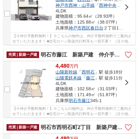
神戸市西神・山手線
「
西神中央
」駅 徒歩3
4LDK
建物面積：95.64㎡（28.93坪）
土地面積：125.88㎡（38.07坪）
兵庫県
神戸市西区
春日台
２丁目19-3
【※仲介手数料無料！】※こちらの物件は、仲介手数料無料でご案内さ
せていただきます！ ■住宅ローン取扱代行料等も一切不要！ （注※他社
では事務手数料として5万円～10万円必要な場合が...
明石市藤江 新築戸建 仲介手数料無料！
売買 | 新築一戸建
4,480
万
円
山陽新幹線
「
西明石
」駅 徒歩18分
山陽電鉄本線
「
藤江
」駅 徒歩11分
4LDK
建物面積：102.58㎡（31.03坪）
土地面積：171.49㎡（51.87坪）
兵庫県
明石市
藤江
345-1
【※仲介手数料無料！】※こちらの物件は、仲介手数料無料でご案内さ
せていただきます！ ■住宅ローン取扱代行料等も一切不要！ （注※他社
では事務手数料として5万円～10万円必要な場合...
明石市西明石町2丁目 新築戸建1号棟 仲介手数料無料！
売買 | 新築一戸建
4,480
万
円