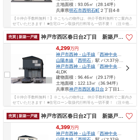
土地面積：93.05㎡（28.14坪）
兵庫県
明石市
西明石町
２丁目4-8
【※仲介手数料無料！】※こちらの物件は、仲介手数料無料でご案内さ
せていただきます！ ■住宅ローン取扱代行料等も一切不要！ （注※他社
では事務手数料として5万円～10万円必要な場合が...
神戸市西区春日台2丁目 新築戸建2号棟 仲介手数料無料！
売買 | 新築一戸建
4,299
万
円
神戸市西神・山手線
「
西神中央
」駅 バス
山陽本線
「
西明石
」駅 バス37分 「春日台３丁目（兵庫県）」 停歩6分
神戸市西神・山手線
「
西神中央
」駅 徒歩3
4LDK
建物面積：96.46㎡（29.17坪）
土地面積：122.13㎡（36.94坪）
兵庫県
神戸市西区
春日台
２丁目19-3
【※仲介手数料無料！】※こちらの物件は、仲介手数料無料でご案内さ
せていただきます！ ■住宅ローン取扱代行料等も一切不要！ （注※他社
では事務手数料として5万円～10万円必要な場合が...
神戸市西区春日台2丁目 新築戸建1号棟 仲介手数料無料！
売買 | 新築一戸建
4,399
万
円
神戸市西神・山手線
「
西神中央
」駅 バス
山陽本線
「
西明石
」駅 バス37分 「春日台３丁目（兵庫県）」 停歩6分