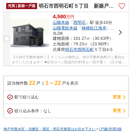
明石市西明石町５丁目 新築戸建 仲介手数料無料！
売買 | 新築一戸建
4,580
万
円
山陽本線
「
西明石
」駅 徒歩10分
山陽電鉄本線
「
林崎松江海岸
」駅 徒歩32分
3LDK
建物面積：101.27㎡（30.63坪）
土地面積：79.23㎡（23.96坪）
兵庫県
明石市
西明石町
５丁目4-5
【※仲介手数料無料！】※こちらの物件は、仲介手数料無料でご案内さ
せていただきます！ ■住宅ローン取扱代行料等も一切不要！ （注※他社
では事務手数料として5万円～10万円必要な場合が...
22
1～22
該当物件数
戸
戸を表示
駅で絞り込む
変更
変更
絞り込み条件：
なし
神戸市垂水区・須磨区・西区・明石市東部はお任せ下さい
>
(戸建(売買))路