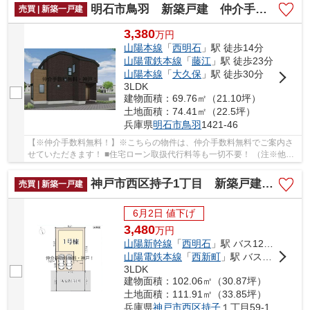
明石市鳥羽 新築戸建 仲介手数料無料！
売買 | 新築一戸建
3,380
万
円
山陽本線
「
西明石
」駅 徒歩14分
山陽電鉄本線
「
藤江
」駅 徒歩23分
山陽本線
「
大久保
」駅 徒歩30分
3LDK
建物面積：69.76㎡（21.10坪）
土地面積：74.41㎡（22.5坪）
兵庫県
明石市
鳥羽
1421-46
【※仲介手数料無料！】※こちらの物件は、仲介手数料無料でご案内さ
せていただきます！ ■住宅ローン取扱代行料等も一切不要！ （注※他社
では事務手数料として5万円～10万円必要な場合が...
神戸市西区持子1丁目 新築戸建 仲介手数料無料！
売買 | 新築一戸建
6月2日 値下げ
3,480
万
円
山陽新幹線
「
西明石
」駅 バス12分 「玉津曙」 停歩7分
山陽電鉄本線
「
西新町
」駅 バス6分 「玉津曙」 停歩7分
3LDK
建物面積：102.06㎡（30.87坪）
土地面積：111.91㎡（33.85坪）
兵庫県
神戸市西区
持子
１丁目59-1