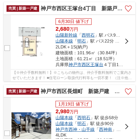
では事務手数料として5万円～10万円必要な場合が...
神戸市西区王塚台4丁目 新築戸建 仲介手数料無料！
売買 | 新築一戸建
6月30日 値下げ
2,680
万
円
山陽新幹線
「
西明石
」駅 バス9分 「竹の台公園」 停歩25分
山陽本線
「
明石
」駅 バス22分 「王塚台5丁目」 停歩4分
2LDK＋1S(納戸)
建物面積：101.96㎡（30.84坪）
土地面積：61.21㎡（18.51坪）
兵庫県
神戸市西区
王塚台
４丁目16-9
【※仲介手数料無料！】※こちらの物件は、仲介手数料無料でご案内さ
せていただきます！ ■住宅ローン取扱代行料等も一切不要！ （注※他社
では事務手数料として5万円～10万円必要な場合が...
神戸市西区長畑町 新築戸建 仲介手数料無料！
売買 | 新築一戸建
1月19日 値下げ
2,980
万
円
山陽本線
「
西明石
」駅 徒歩58分
山陽本線
「
明石
」駅 徒歩90分
神戸市西神・山手線
「
西神南
」駅 徒歩64分
4LDK