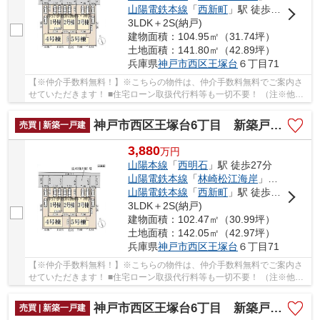
山陽電鉄本線
「
西新町
」駅 徒歩41分
3LDK＋2S(納戸)
建物面積：104.95㎡（31.74坪）
土地面積：141.80㎡（42.89坪）
兵庫県
神戸市西区
王塚台
６丁目71
【※仲介手数料無料！】※こちらの物件は、仲介手数料無料でご案内さ
せていただきます！ ■住宅ローン取扱代行料等も一切不要！ （注※他社
では事務手数料として5万円～10万円必要な場合が...
神戸市西区王塚台6丁目 新築戸建5号棟 仲介手数料無料！
売買 | 新築一戸建
3,880
万
円
山陽本線
「
西明石
」駅 徒歩27分
山陽電鉄本線
「
林崎松江海岸
」駅 徒歩46分
山陽電鉄本線
「
西新町
」駅 徒歩41分
3LDK＋2S(納戸)
建物面積：102.47㎡（30.99坪）
土地面積：142.05㎡（42.97坪）
兵庫県
神戸市西区
王塚台
６丁目71
【※仲介手数料無料！】※こちらの物件は、仲介手数料無料でご案内さ
せていただきます！ ■住宅ローン取扱代行料等も一切不要！ （注※他社
では事務手数料として5万円～10万円必要な場合が...
神戸市西区王塚台6丁目 新築戸建1号棟 仲介手数料無料！
売買 | 新築一戸建