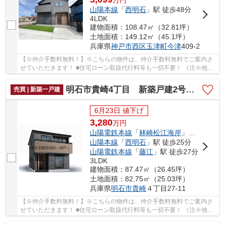
万
円
山陽本線
「
西明石
」駅 徒歩48分
4LDK
建物面積：108.47㎡（32.81坪）
土地面積：149.12㎡（45.1坪）
兵庫県
神戸市西区
玉津町今津
409-2
【※仲介手数料無料！】※こちらの物件は、仲介手数料無料でご案内さ
せていただきます！ ■住宅ローン取扱代行料等も一切不要！ （注※他社
では事務手数料として5万円～10万円必要な場合が...
明石市貴崎4丁目 新築戸建2号棟 仲介手数料無料！
売買 | 新築一戸建
6月23日 値下げ
3,280
万
円
山陽電鉄本線
「
林崎松江海岸
」駅 徒歩7分
山陽本線
「
西明石
」駅 徒歩25分
山陽電鉄本線
「
藤江
」駅 徒歩27分
3LDK
建物面積：87.47㎡（26.45坪）
土地面積：82.75㎡（25.03坪）
兵庫県
明石市
貴崎
４丁目27-11
【※仲介手数料無料！】※こちらの物件は、仲介手数料無料でご案内さ
せていただきます！ ■住宅ローン取扱代行料等も一切不要！ （注※他社
では事務手数料として5万円～10万円必要な場合が...