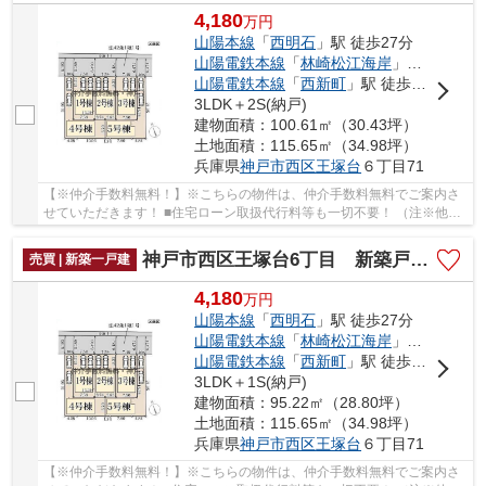
4,180
万
円
山陽本線
「
西明石
」駅 徒歩27分
山陽電鉄本線
「
林崎松江海岸
」駅 徒歩46分
山陽電鉄本線
「
西新町
」駅 徒歩41分
3LDK＋2S(納戸)
建物面積：100.61㎡（30.43坪）
土地面積：115.65㎡（34.98坪）
兵庫県
神戸市西区
王塚台
６丁目71
【※仲介手数料無料！】※こちらの物件は、仲介手数料無料でご案内さ
せていただきます！ ■住宅ローン取扱代行料等も一切不要！ （注※他社
では事務手数料として5万円～10万円必要な場合が...
神戸市西区王塚台6丁目 新築戸建2号棟 仲介手数料無料！
売買 | 新築一戸建
4,180
万
円
山陽本線
「
西明石
」駅 徒歩27分
山陽電鉄本線
「
林崎松江海岸
」駅 徒歩46分
山陽電鉄本線
「
西新町
」駅 徒歩41分
3LDK＋1S(納戸)
建物面積：95.22㎡（28.80坪）
土地面積：115.65㎡（34.98坪）
兵庫県
神戸市西区
王塚台
６丁目71
【※仲介手数料無料！】※こちらの物件は、仲介手数料無料でご案内さ