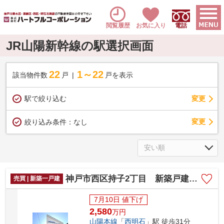
閲覧履歴
お気に入り
電話
JR山陽新幹線の駅選択画面
22
1～22
該当物件数
戸
戸を表示
駅で絞り込む
変更
変更
絞り込み条件：
なし
神戸市西区持子2丁目 新築戸建 仲介手数料無料！
売買 | 新築一戸建
7月10日 値下げ
2,580
万
円
山陽本線
「
西明石
」駅 徒歩31分