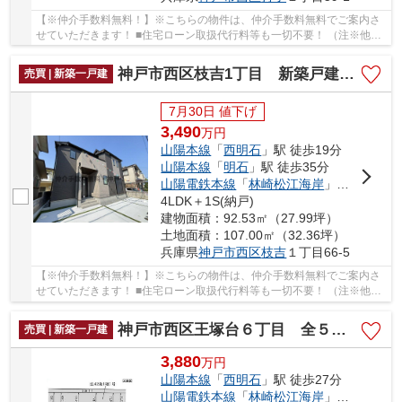
【※仲介手数料無料！】※こちらの物件は、仲介手数料無料でご案内さ
せていただきます！ ■住宅ローン取扱代行料等も一切不要！ （注※他社
では事務手数料として5万円～10万円必要な場合が...
神戸市西区枝吉1丁目 新築戸建 仲介手数料無料！
売買 | 新築一戸建
7月30日 値下げ
3,490
万
円
山陽本線
「
西明石
」駅 徒歩19分
山陽本線
「
明石
」駅 徒歩35分
山陽電鉄本線
「
林崎松江海岸
」駅 徒歩26分
4LDK＋1S(納戸)
建物面積：92.53㎡（27.99坪）
土地面積：107.00㎡（32.36坪）
兵庫県
神戸市西区
枝吉
１丁目66-5
【※仲介手数料無料！】※こちらの物件は、仲介手数料無料でご案内さ
せていただきます！ ■住宅ローン取扱代行料等も一切不要！ （注※他社
では事務手数料として5万円～10万円必要な場合...
神戸市西区王塚台６丁目 全５棟 4号棟 新築戸建
売買 | 新築一戸建
3,880
万
円
山陽本線
「
西明石
」駅 徒歩27分
山陽電鉄本線
「
林崎松江海岸
」駅 徒歩46分