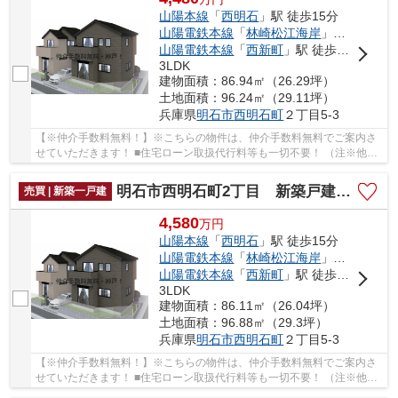
山陽本線
「
西明石
」駅 徒歩15分
山陽電鉄本線
「
林崎松江海岸
」駅 徒歩27分
山陽電鉄本線
「
西新町
」駅 徒歩27分
3LDK
建物面積：86.94㎡（26.29坪）
土地面積：96.24㎡（29.11坪）
兵庫県
明石市
西明石町
２丁目5-3
【※仲介手数料無料！】※こちらの物件は、仲介手数料無料でご案内さ
せていただきます！ ■住宅ローン取扱代行料等も一切不要！ （注※他社
では事務手数料として5万円～10万円必要な場合...
明石市西明石町2丁目 新築戸建2号棟 仲介手数料無料！
売買 | 新築一戸建
4,580
万
円
山陽本線
「
西明石
」駅 徒歩15分
山陽電鉄本線
「
林崎松江海岸
」駅 徒歩27分
山陽電鉄本線
「
西新町
」駅 徒歩27分
3LDK
建物面積：86.11㎡（26.04坪）
土地面積：96.88㎡（29.3坪）
兵庫県
明石市
西明石町
２丁目5-3
【※仲介手数料無料！】※こちらの物件は、仲介手数料無料でご案内さ
せていただきます！ ■住宅ローン取扱代行料等も一切不要！ （注※他社
では事務手数料として5万円～10万円必要な場合...