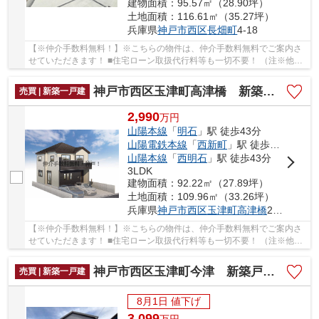
建物面積：95.57㎡（28.90坪）
土地面積：116.61㎡（35.27坪）
兵庫県
神戸市西区
長畑町
4-18
【※仲介手数料無料！】※こちらの物件は、仲介手数料無料でご案内さ
せていただきます！ ■住宅ローン取扱代行料等も一切不要！ （注※他社
では事務手数料として5万円～10万円必要な場合...
神戸市西区玉津町高津橋 新築戸建 仲介手数料無料！
売買 | 新築一戸建
2,990
万
円
山陽本線
「
明石
」駅 徒歩43分
山陽電鉄本線
「
西新町
」駅 徒歩37分
山陽本線
「
西明石
」駅 徒歩43分
3LDK
建物面積：92.22㎡（27.89坪）
土地面積：109.96㎡（33.26坪）
兵庫県
神戸市西区
玉津町高津橋
240-17
【※仲介手数料無料！】※こちらの物件は、仲介手数料無料でご案内さ
せていただきます！ ■住宅ローン取扱代行料等も一切不要！ （注※他社
では事務手数料として5万円～10万円必要な場合が...
神戸市西区玉津町今津 新築戸建2号棟 仲介手数料無料！
売買 | 新築一戸建
8月1日 値下げ
3,099