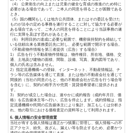
（4） 公衆衛生の向上または児童の健全な育成の推進のため特に
必要がある場合であって、ご本人の同意を得ることが困難である
とき。
（5）国の機関もしくは地方公共団体、またはその委託を受けた
ものが法令の定める事務を遂行することに対して協力する必要が
ある場合であって、ご本人の同意を得ることにより当該事務の遂
行に支障を及ぼす恐れがあるとき。
（6） 利用目的の達成に必要な範囲で、機密保持契約を締結して
いる信頼出来る業務委託先に対し、必要な範囲で開示する場合。
《不動産物件情報を第三者提供（広告）する場合》
1） 広告を行う不動産物件情報は、物件種目、所在地、価格、交
通、土地及び建物の面積、間取、設備、写真、案内図等であり、
個人の氏名は含みません。
2）指定流通機構への登録、インターネット、不動産情報誌、チ
ラシ等の広告媒体を通じて直接、または他の不動産会社を通じて
間接的（当社の同意のもと、他の不動産会社が広告を行う場合等
を含む）に、契約の相手方や売買・賃貸借希望者に提供されま
す。
3） 契約が成立した場合は、速やかに成約報告（成約年月日、価
格）を広告媒体主等へ行い、広告を停止します。成約情報は、指
定流通機構や民間の広告媒体主により集計、加工もしくは分析さ
れ、他の取引における価格査定の資料等として利用されます。
6. 個人情報の安全管理措置
当社が有する個人情報は適正かつ慎重に管理し、個人情報への不
正アクセス、紛失、改ざん、漏えい等を防止するため、必要かつ
適切な安全管理措置を講じます。