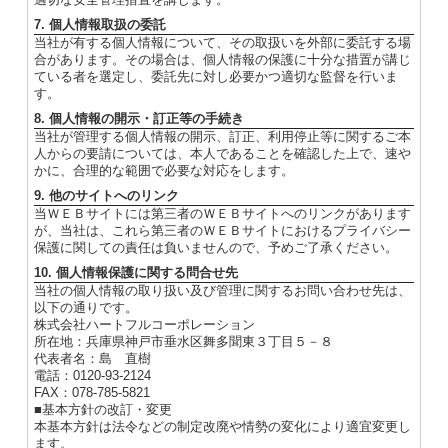
7. 個人情報取扱の委託
当社が有する個人情報について、その取扱いを外部に委託する場
合があります。その場合は、個人情報の保護に十分な措置が講じ
ている者を選定し、委託先に対し必要かつ適切な監督を行いま
す。
8. 個人情報の開示・訂正等の手続き
当社が管理する個人情報の開示、訂正、利用停止等に関するご本
人からの要請については、本人であることを確認した上で、速や
かに、合理的な範囲で必要な対応をします。
9. 他のサイトへのリンク
当ＷＥＢサイトには第三者のＷＥＢサイトへのリンクがあります
が、当社は、これら第三者のＷＥＢサイトにおけるプライバシー
保護に関しての責任は負いませんので、予めご了承ください。
10. 個人情報保護に関する問合せ先
当社の個人情報の取り扱い及び管理に関するお問い合わせ先は、
以下の通りです。
株式会社ハートフルコーポレーション
所在地：兵庫県神戸市垂水区舞多聞東３丁目５－８
代表者名：島 直樹
電話：0120-93-2124
FAX：078-785-5821
■基本方針の改訂・変更
本基本方針は法令などの制定改廃や情勢の変化により適宜変更し
ます。