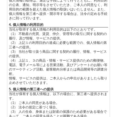
個人情報の取得は、適正な手段によって行うとともに、利用目的
の公表、通知、明示等をさせていただき、ご本人の同意なく、利
用目的の範囲を超えた個人情報の取扱いはいたしません。また、
個人情報を第三者へ提供・開示等する場合は、法令の定める手続
きに則って行います。
4. 個人情報の利用目的
当社が取得する個人情報の利用目的は以下のとおりです。
（1） 不動産の売買、賃貸、仲介、管理等の取引に関する契約の
履行、及び情報、サービスの提供。
（2） 上記１の利用目的の達成に必要な範囲での、個人情報の第
三者への提供。
（3） 当社が取り扱う商品に関する契約の履行、情報、サービス
の提供。
（4） 上記１、３の商品・情報・サービス提供のための郵便物、
電話、電子メール等による営業活動、及びアンケートのお願い等
のマーケティング活動、顧客動向分析または商品開発等の調査分
析。
情報、サービスの提供は、ご本人からの申出がありましたら取り
止めさせていただきます。
5. 個人情報の第三者への提供
当社が保有する個人情報は、以下の場合に、第三者へ提供されま
す。
（1） ご本人の同意がある場合。
（2） 法令の規定に基づく場合。
（3） 人の生命、身体または財産の保護のため必要がある場合で
あって、ご本人の同意を得ることが困難である場合。