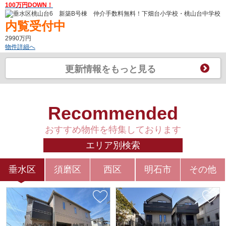
100万円DOWN！
内覧受付中
2990万円
物件詳細へ
更新情報をもっと見る
2026-08-04
【価格変更】
西区北別府5 新築2号棟 仲介手数料無料！
伊川谷小学校・伊川谷中学校
100万円DOWN！
Recommended
内覧受付中
おすすめ物件を特集しております
2880万円
物件詳細へ
エリア別検索
2026-08-03
垂水区
須磨区
西区
明石市
その他
【価格変更】
垂水区南多聞台1 新築 仲介手数料無料！
神陵台小学校・神陵台中学校
100万円DOWN！
内覧受付中
3780万円