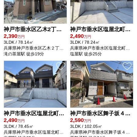
物件詳細へ
2026-08-02
【価格変更】
明石市太寺天王町 新築2号棟 仲介手数料無料！
神戸市垂水区乙木2丁目 新築戸建 仲介手数料無料！
神戸市垂水区塩屋北町4丁目 新築戸建A号棟 仲介手数料無料！
人丸小学校・大蔵中学校
100万円DOWN！
2,390
2,490
万円
万円
3LDK / 78.14㎡
3LDK / 78.24㎡
内覧受付中
兵庫県神戸市垂水区乙木２丁目10-1
兵庫県神戸市垂水区塩屋北町４丁目13-2
滝の茶屋駅 徒歩19分
塩屋駅 徒歩25分
3898万円
物件詳細へ
神戸市垂水区塩屋北町4丁目 新築戸建B号棟 仲介手数料無料！
神戸市垂水区舞子坂４丁目 新築戸建 仲介手数料無料！
2,490
2,590
万円
万円
3LDK / 78.45㎡
3LDK / 102.05㎡
兵庫県神戸市垂水区塩屋北町４丁目13-2
兵庫県神戸市垂水区舞子坂４丁目6-32