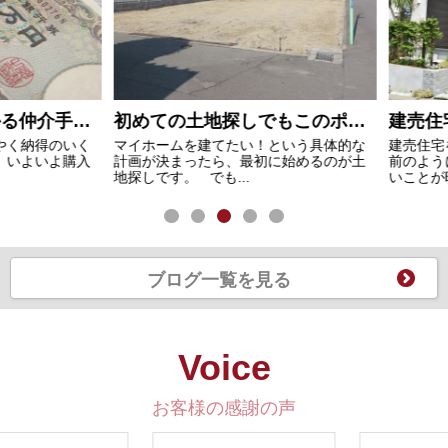
不動産購入時にかかる仲介手数料とは？上限はいくらなの？
初めての土地探しでもこのポイントを押さえておけば大丈夫！
納得のいく
マイホームを建てたい！という具体的な
建売住宅を
よいよ購入
計画が決まったら、最初に始めるのが土
前のように
地探しです。 でも...
いことが時たま
ブログ一覧を見る
Voice
お客様の感謝の声