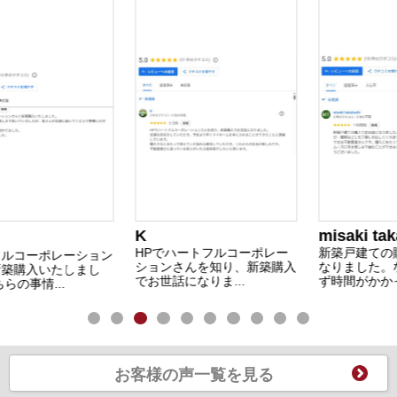
K
misaki takah
HPでハートフルコーポレー
新築戸建ての購
コーポレーション
ションさんを知り、新築購入
なりました。な
購入いたしまし
でお世話になりま...
ず時間がかかって.
の事情...
お客様の声一覧を見る