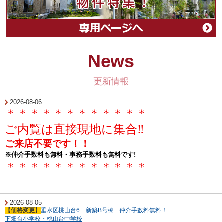
News
更新情報
2026-08-06
＊＊＊＊＊＊＊＊＊＊＊＊
ご内覧は直接現地に集合
‼
ご来店不要です！！
※仲介手数料も無料・事務手数料も無料です
!
＊＊＊＊＊＊＊＊＊＊＊＊
2026-08-05
【価格変更】
垂水区桃山台6 新築B号棟 仲介手数料無料！
下畑台小学校・桃山台中学校