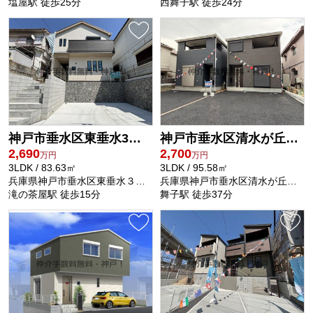
塩屋駅 徒歩25分
西舞子駅 徒歩24分
神戸市垂水区東垂水3丁目 新築戸建 仲介手数料無料！
神戸市垂水区清水が丘1丁目 新築戸建2号棟 仲介手数料無料！
2,690
2,700
万円
万円
3LDK / 83.63㎡
3LDK / 95.58㎡
兵庫県神戸市垂水区東垂水３丁目8-11
兵庫県神戸市垂水区清水が丘１丁目19-5
滝の茶屋駅 徒歩15分
舞子駅 徒歩37分