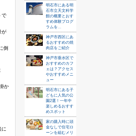
明石市にある明
石市立天文科学
トで
館の概要とおす
すめ体験プログ
ラムを...
骨が
神戸市西区にあ
るおすすめの焼
に倒
肉店をご紹介
神戸市垂水区で
おすすめのカフ
ェは？アクセス
ま
やおすすめメニ
ュー
掛か
明石市にある子
どもに人気の公
園2選！一年中
楽しめるおすす
めスポット
家の購入時に頭
金なしで住宅ロ
談に
ーンを組むメリ