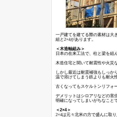
一戸建てを建てる際の素材は大
組と2×4があります。
＜木造軸組み＞
日本の在来工法で、柱と梁を組
木造住宅と聞いて耐震性や火災
しかし最近は耐震補強もしっか
温で溶けてしまう鉄よりも耐火
古くなってもスケルトンリフォ
デメリットはシロアリなどの害
明確になってしまいがちなこと
＜2×4＞
2×4は元々北米の方で盛んに取