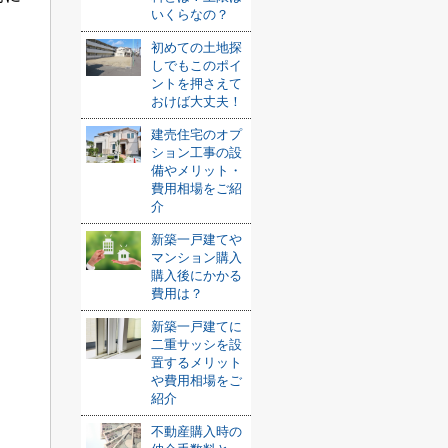
いくらなの？
初めての土地探
しでもこのポイ
ントを押さえて
おけば大丈夫！
建売住宅のオプ
ション工事の設
備やメリット・
費用相場をご紹
介
新築一戸建てや
マンション購入
購入後にかかる
費用は？
新築一戸建てに
二重サッシを設
置するメリット
や費用相場をご
紹介
不動産購入時の