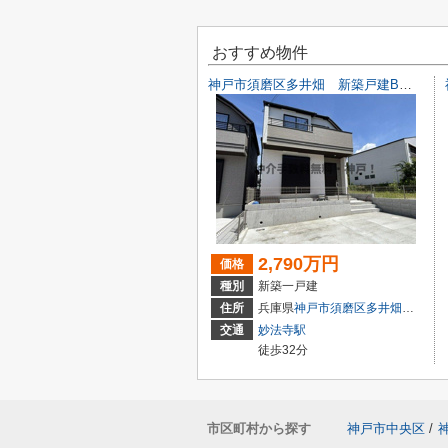
おすすめ物件
神戸市須磨区多井畑 新築戸建B号棟 仲介手数料無料！
2,790万円
価格
種別
新築一戸建
住所
兵庫県
神戸市須磨区
多井畑
字筋替道1
交通
妙法寺駅
徒歩32分
市区町村から探す
神戸市中央区
/