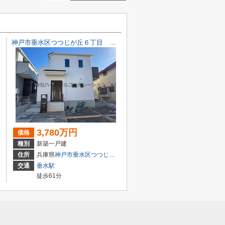
神戸市垂水区つつじが丘６丁目 新築戸建B号地 仲介手数料無料！
3,780万円
価格
種別
新築一戸建
目6-32
住所
兵庫県
神戸市垂水区
つつじが丘
６丁目10-15
交通
垂水駅
徒歩61分