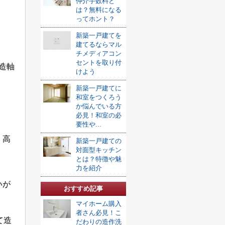
仲介手数料と
は？無料になる
ってホント？
新築一戸建てを
建てるならマル
チメディアコン
セントを取り付
造軸
けよう
新築一戸建てに
和室をつくろう
か悩んでいる方
必見！和室の必
要性や...
、高
新築一戸建ての
対面型キッチン
とは？特徴や魅
。
力を紹介
いが
おすすめ記事
マイホーム購入
者さん必見！こ
て造
だわりの造作洗