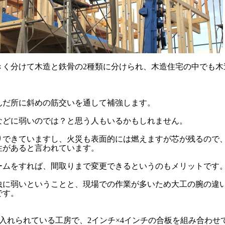
きく分けて木造と鉄骨の2種類に分けられ、木造住宅の中でも木
んだ所に斜めの筋交いを通して補強します。
などに弱いのでは？と思う人もいるかもしれません。
りできていますし、火災も表面的には燃えますが芯が残るので
性があると言われています。
ームをすれば、間取りまで変更できるというのもメリットです
虫に弱いということと、現場での作業が多いため大工の腕の違
です。
り入れられている工房で、2インチ×4インチの合板を組み合わせ