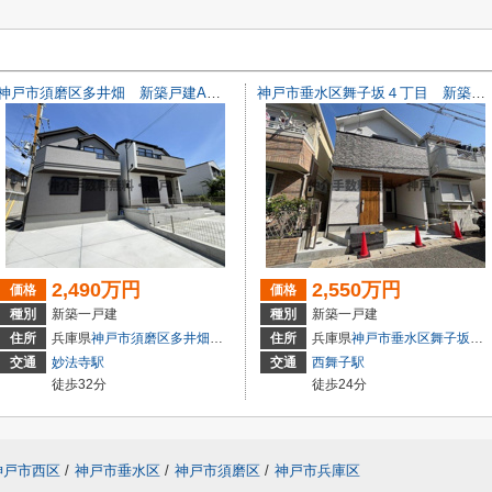
神戸市須磨区多井畑 新築戸建A号棟 仲介手数料無料！
神戸市垂水区舞子坂４丁目 新築戸建 仲介手数料無料！
2,490万円
2,550万円
価格
価格
種別
新築一戸建
種別
新築一戸建
5-1
住所
兵庫県
神戸市須磨区
多井畑
字筋替道15-1
住所
兵庫県
神戸市垂水区
舞子坂
４丁
交通
妙法寺駅
交通
西舞子駅
徒歩32分
徒歩24分
神戸市西区
/
神戸市垂水区
/
神戸市須磨区
/
神戸市兵庫区