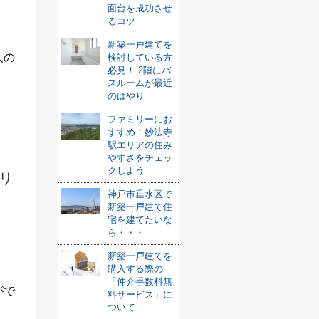
面台を成功させ
るコツ
新築一戸建てを
人の
検討している方
必見！ 2階にバ
スルームが最近
のはやり
ファミリーにお
すすめ！妙法寺
駅エリアの住み
やすさをチェッ
クしよう
リ
神戸市垂水区で
新築一戸建て住
宅を建てたいな
ら・・・
新築一戸建てを
購入する際の
「仲介手数料無
がで
料サービス」に
ついて