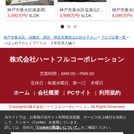
神戸市垂水区南多聞台5丁目 新築戸建A号棟 仲介手数料無料！
神戸市垂水区塩屋台2丁目 新築戸建 仲介手数料無料！
3,390万円
/ 3LDK
3,999万円
/ 5LDK
4,099万円
/
神戸市垂水区・須磨区・西区・明石市東部はお任せ下さい
>
ブログ記事一覧
>
☆はじめてのトイプードル ２年目突入編☆
株式会社ハートフルコーポレーション
営業時間：
AM9:00～PM6:00
定休日：
毎週水曜日、第一/三 木曜日
ホーム
会社概要
PCサイト
利用規約
Copyright(c)株式会社ハートフルコーポレーション All Rights Reserverd.
当サイトでは、お客様の当サイト利用状況把握、サービス向上検討を目的と
して、クッキー（Cookie）を使用しています。
詳しくは、当社の
「Cookieの取扱いについて」
をご確認ください。