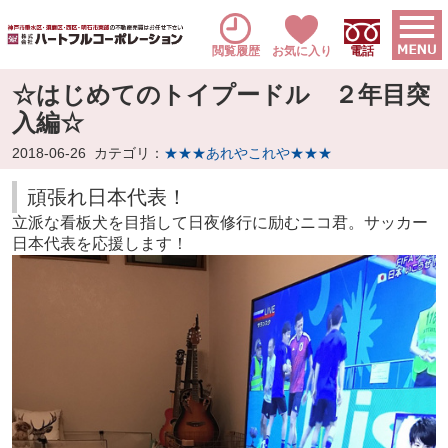
閲覧履歴
お気に入り
電話
☆はじめてのトイプードル ２年目突
入編☆
2018-06-26
カテゴリ：
★★★あれやこれや★★★
頑張れ日本代表！
立派な看板犬を目指して日夜修行に励むニコ君。サッカー
日本代表を応援します！