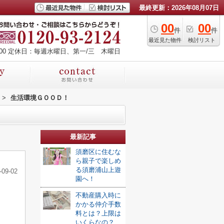
最終更新：2026年08月07日
00
00
件
件
最近見た物件
検討リスト
00
定休日：毎週水曜日、第一/三 木曜日
>
生活環境ＧＯＯＤ！
最新記事
須磨区に住むな
ら親子で楽しめ
る須磨浦山上遊
-09-02
園へ！
不動産購入時に
かかる仲介手数
料とは？上限は
いくらなの？