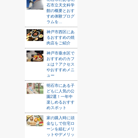
石市立天文科学
館の概要とおす
すめ体験プログ
ラムを...
神戸市西区にあ
るおすすめの焼
肉店をご紹介
神戸市垂水区で
おすすめのカフ
ェは？アクセス
やおすすめメニ
ュー
明石市にある子
どもに人気の公
園2選！一年中
楽しめるおすす
めスポット
家の購入時に頭
金なしで住宅ロ
ーンを組むメリ
ットやデメリッ