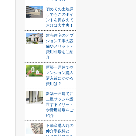
初めての土地探
しでもこのポイ
ントを押さえて
おけば大丈夫！
建売住宅のオプ
ション工事の設
備やメリット・
費用相場をご紹
介
新築一戸建てや
マンション購入
購入後にかかる
費用は？
新築一戸建てに
二重サッシを設
置するメリット
や費用相場をご
紹介
不動産購入時の
仲介手数料と