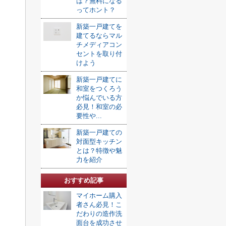
は？無料になる
ってホント？
新築一戸建てを
建てるならマル
チメディアコン
セントを取り付
けよう
新築一戸建てに
和室をつくろう
か悩んでいる方
必見！和室の必
要性や...
新築一戸建ての
対面型キッチン
とは？特徴や魅
力を紹介
おすすめ記事
マイホーム購入
者さん必見！こ
だわりの造作洗
面台を成功させ