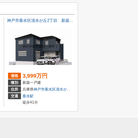
無料！
神戸市垂水区清水が丘2丁目 新築戸建1号棟 仲介手数料無料！
3,999万円
価格
種別
新築一戸建
２丁目6-15
住所
兵庫県
神戸市垂水区
清水が丘
２丁目6-15
交通
垂水駅
徒歩41分