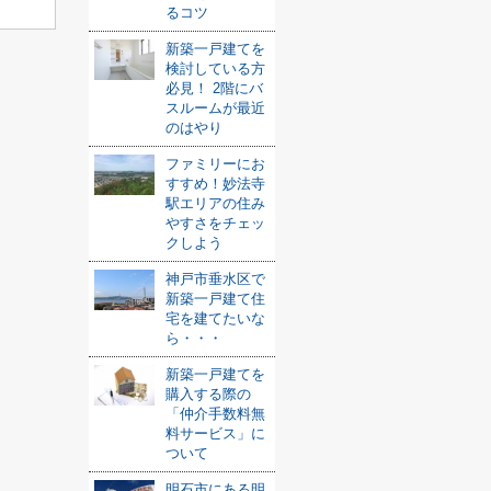
るコツ
新築一戸建てを
検討している方
必見！ 2階にバ
スルームが最近
のはやり
ファミリーにお
すすめ！妙法寺
駅エリアの住み
やすさをチェッ
クしよう
神戸市垂水区で
新築一戸建て住
宅を建てたいな
ら・・・
新築一戸建てを
購入する際の
「仲介手数料無
料サービス」に
ついて
明石市にある明