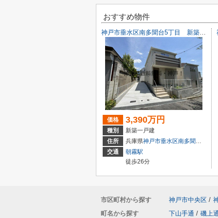
おすすめ物件
神戸市垂水区南多聞台5丁目 新築戸建A号棟 仲介手数料無料！
3,390万円
価格
種別
新築一戸建
住所
兵庫県
神戸市垂水区
南多聞台
５丁目
交通
朝霧駅
徒歩26分
市区町村から探す
神戸市中央区
/
町名から探す
下山手通
/
磯上