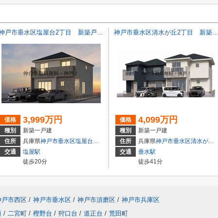
神戸市垂水区塩屋台2丁目 新築戸建 仲介手数料無料！
神戸市垂水区清水が丘2丁目 新築戸建5号棟 仲介手数料
3,999万円
4,099万円
価格
価格
種別
新築一戸建
種別
新築一戸建
4-17
住所
兵庫県
神戸市垂水区
塩屋台
２丁目15-21付近
住所
兵庫県
神戸市垂水区
清水が丘
交通
塩屋駅
交通
垂水駅
徒歩20分
徒歩41分
神戸市西区
/
神戸市垂水区
/
神戸市須磨区
/
神戸市兵庫区
通
/
二宮町
/
樫野台
/
狩口台
/
道正台
/
荒田町