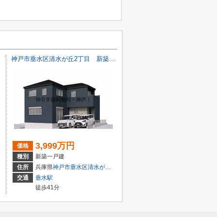
無料！
神戸市垂水区清水が丘2丁目 新築戸建1号棟 仲介手数料無料！
3,999万円
価格
種別
新築一戸建
２丁目6-15
住所
兵庫県
神戸市垂水区
清水が丘
２丁目6-15
交通
垂水駅
徒歩41分