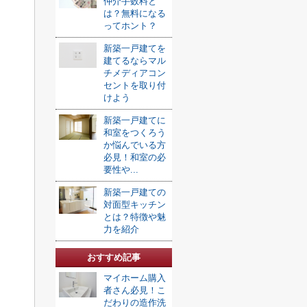
仲介手数料と
は？無料になる
ってホント？
新築一戸建てを
建てるならマル
チメディアコン
セントを取り付
けよう
新築一戸建てに
和室をつくろう
か悩んでいる方
必見！和室の必
要性や...
新築一戸建ての
対面型キッチン
とは？特徴や魅
力を紹介
おすすめ記事
マイホーム購入
者さん必見！こ
だわりの造作洗