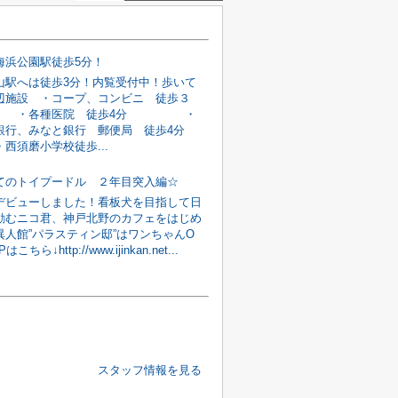
海浜公園駅徒歩5分！
山駅へは徒歩3分！内覧受付中！歩いて
辺施設 ・コープ、コンビニ 徒歩３
・各種医院 徒歩4分 ・
銀行、みなと銀行 郵便局 徒歩4分
磨小学校徒歩...
てのトイプードル ２年目突入編☆
デビューしました！看板犬を目指して日
励むニコ君、神戸北野のカフェをはじめ
異人館”パラスティン邸”はワンちゃんO
ちら↓http://www.ijinkan.net...
スタッフ情報を見る