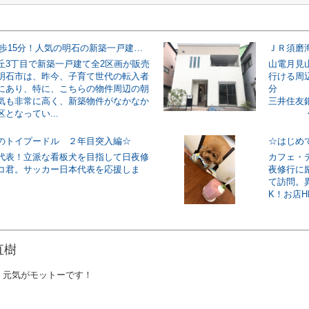
JR朝霧駅徒歩15分！人気の明石の新築一戸建！登場！
ＪＲ須磨
丘3丁目で新築一戸建て全2区画が販売
山電月見
明石市は、昨今、子育て世代の転入者
行ける周
にあり、特に、こちらの物件周辺の朝
分 
気も非常に高く、新築物件がなかなか
三井住友
となってい...
・西須
のトイプードル ２年目突入編☆
☆はじめ
代表！立派な看板犬を目指して日夜修
カフェ・
コ君。サッカー日本代表を応援しま
夜修行に
て訪問。
K！お店HPはこ
直樹
く元気がモットーです！