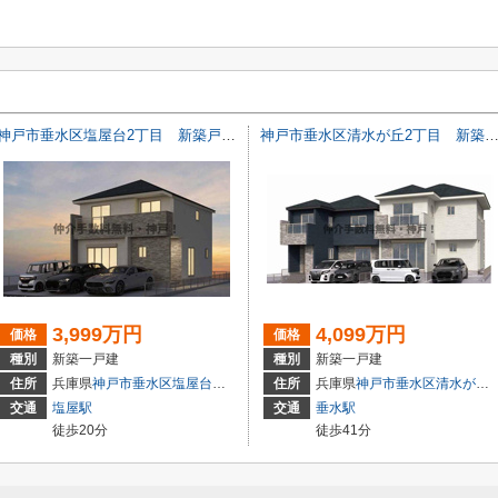
神戸市垂水区塩屋台2丁目 新築戸建 仲介手数料無料！
神戸市垂水区清水が丘2丁目 新築戸建5号棟 仲介手数料
3,999万円
4,099万円
価格
価格
種別
新築一戸建
種別
新築一戸建
4-17
住所
兵庫県
神戸市垂水区
塩屋台
２丁目15-21付近
住所
兵庫県
神戸市垂水区
清水が丘
交通
塩屋駅
交通
垂水駅
徒歩20分
徒歩41分