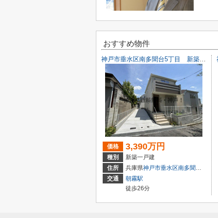
おすすめ物件
神戸市垂水区南多聞台5丁目 新築戸建A号棟 仲介手数料無料！
3,390万円
価格
種別
新築一戸建
住所
兵庫県
神戸市垂水区
南多聞台
５丁目
交通
朝霧駅
徒歩26分