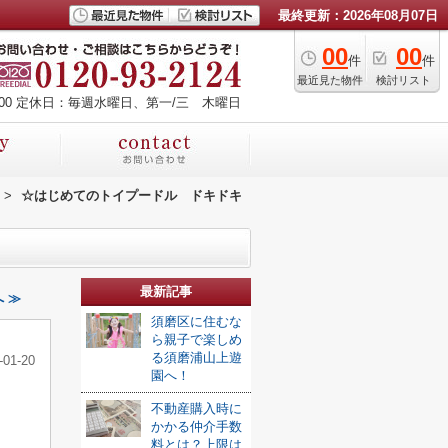
最終更新：2026年08月07日
00
00
件
件
最近見た物件
検討リスト
00
定休日：毎週水曜日、第一/三 木曜日
>
☆はじめてのトイプードル ドキドキ
最新記事
 ≫
須磨区に住むな
ら親子で楽しめ
る須磨浦山上遊
-01-20
園へ！
不動産購入時に
かかる仲介手数
料とは？上限は