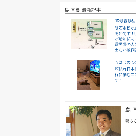
島 直樹 最新記事
明石市松が
開始です！
が増加傾向
霧界隈の人
出ない激戦区
☆はじめて
頑張れ日本
行に励むニ
す！
島 
明る