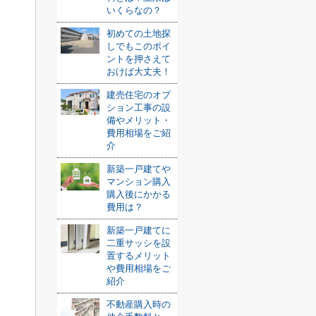
いくらなの？
初めての土地探
しでもこのポイ
ントを押さえて
おけば大丈夫！
建売住宅のオプ
ション工事の設
備やメリット・
費用相場をご紹
介
新築一戸建てや
マンション購入
購入後にかかる
費用は？
新築一戸建てに
二重サッシを設
置するメリット
や費用相場をご
紹介
不動産購入時の