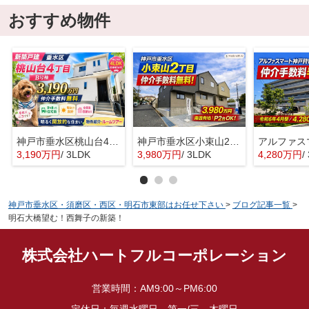
おすすめ物件
神戸市垂水区桃山台4丁目 新築戸建B号棟 仲介手数料無料！
神戸市垂水区小束山2丁目 新築戸建1号地 仲介手数料無料！
3,190万円
/ 3LDK
3,980万円
/ 3LDK
4,280万円
/
神戸市垂水区・須磨区・西区・明石市東部はお任せ下さい
>
ブログ記事一覧
>
明石大橋望む！西舞子の新築！
株式会社ハートフルコーポレーション
営業時間：
AM9:00～PM6:00