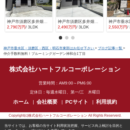
神戸市須磨区多井畑 新築戸建B号棟 仲介手数料無料！
神戸市須磨区多井畑 新築戸建A号棟 仲介手数料無料！
2,790万円
/ 3LDK
2,490万円
/ 3LDK
2,550万円
/
神戸市垂水区・須磨区・西区・明石市東部はお任せ下さい
>
ブログ記事一覧
>
仲介手数料無料！ブルーミングガーデン神和台1丁目
株式会社ハートフルコーポレーション
営業時間：
AM9:00～PM6:00
定休日：
毎週水曜日、第一/三 木曜日
ホーム
会社概要
PCサイト
利用規約
Copyright(c)株式会社ハートフルコーポレーション All Rights Reserverd.
当サイトでは、お客様の当サイト利用状況把握、サービス向上検討を目的と