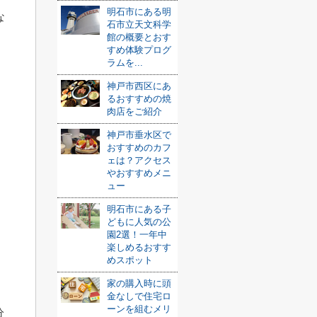
明石市にある明
な
石市立天文科学
館の概要とおす
すめ体験プログ
ラムを...
神戸市西区にあ
るおすすめの焼
肉店をご紹介
神戸市垂水区で
おすすめのカフ
ェは？アクセス
やおすすめメニ
ュー
明石市にある子
どもに人気の公
園2選！一年中
楽しめるおすす
めスポット
家の購入時に頭
金なしで住宅ロ
ーンを組むメリ
分