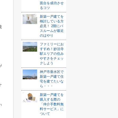
面台を成功させ
るコツ
新築一戸建てを
検討している方
必見！ 2階にバ
境
スルームが最近
のはやり
ファミリーにお
すすめ！妙法寺
駅エリアの住み
やすさをチェッ
クしよう
が
神戸市垂水区で
新築一戸建て住
宅を建てたいな
す
ら・・・
新築一戸建てを
購入する際の
「仲介手数料無
い
料サービス」に
ついて