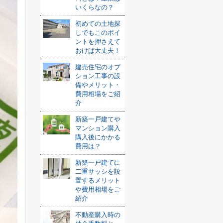
いくらなの？
初めての土地探
しでもこのポイ
ントを押さえて
おけば大丈夫！
建売住宅のオプ
ション工事の設
備やメリット・
費用相場をご紹
介
新築一戸建てや
マンション購入
購入後にかかる
費用は？
新築一戸建てに
二重サッシを設
置するメリット
や費用相場をご
紹介
不動産購入時の