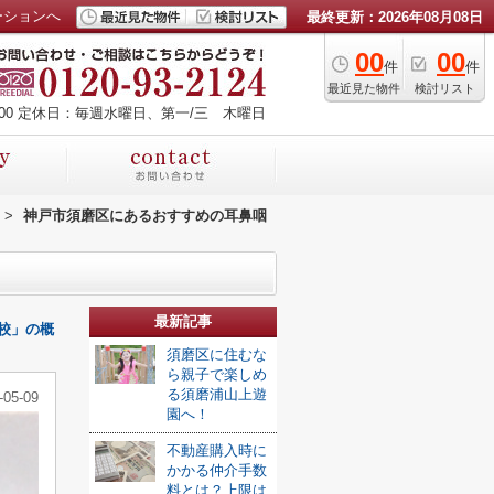
ーションへ
最終更新：2026年08月08日
00
00
件
件
最近見た物件
検討リスト
00
定休日：毎週水曜日、第一/三 木曜日
>
神戸市須磨区にあるおすすめの耳鼻咽
最新記事
校」の概
須磨区に住むな
ら親子で楽しめ
る須磨浦山上遊
-05-09
園へ！
不動産購入時に
かかる仲介手数
料とは？上限は