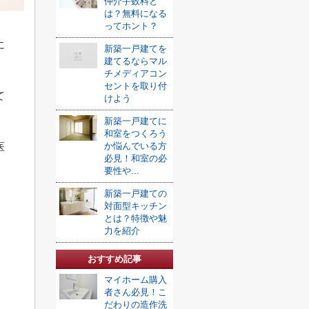
仲介手数料と
は？無料になる
ってホント？
に
新築一戸建てを
建てるならマル
チメディアコン
セントを取り付
て
けよう
新築一戸建てに
和室をつくろう
医
か悩んでいる方
必見！和室の必
要性や...
新築一戸建ての
対面型キッチン
とは？特徴や魅
力を紹介
おすすめ記事
マイホーム購入
者さん必見！こ
だわりの造作洗