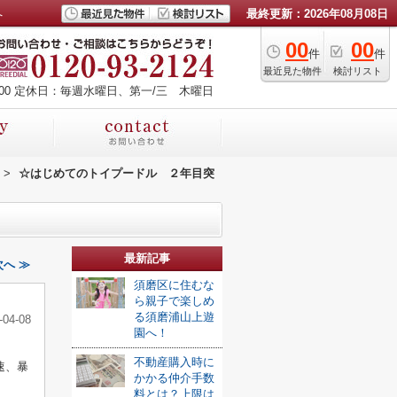
へ
最終更新：2026年08月08日
00
00
件
件
最近見た物件
検討リスト
00
定休日：毎週水曜日、第一/三 木曜日
>
☆はじめてのトイプードル ２年目突
最新記事
へ ≫
須磨区に住むな
ら親子で楽しめ
る須磨浦山上遊
-04-08
園へ！
不動産購入時に
速、暴
かかる仲介手数
料とは？上限は