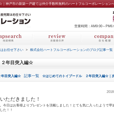
☆｜神戸市の新築一戸建ては仲介手数料無料のハートフルコーポレーション
営業時間：AM9:00～PM6:
部はお任せ下さい
>
株式会社ハートフルコーポレーションのブログ記事一覧
 ２年目突入編☆
記事一覧
２年目突入編☆
☆はじめてのトイプードル ２年目突入編☆｜次
2018
いただきました！
。今日はお客様よりプレゼントを頂戴しました！とても気に入ったようで早
した！！