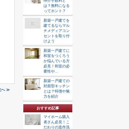
仲介手数料と
は？無料になる
ってホント？
新築一戸建てを
建てるならマル
チメディアコン
セントを取り付
けよう
新築一戸建てに
和室をつくろう
か悩んでいる方
必見！和室の必
要性や...
新築一戸建ての
対面型キッチン
へ ≫
とは？特徴や魅
力を紹介
おすすめ記事
マイホーム購入
者さん必見！こ
だわりの造作洗