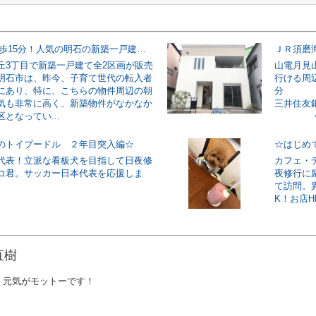
JR朝霧駅徒歩15分！人気の明石の新築一戸建！登場！
ＪＲ須磨
丘3丁目で新築一戸建て全2区画が販売
山電月見
明石市は、昨今、子育て世代の転入者
行ける周
にあり、特に、こちらの物件周辺の朝
分 
気も非常に高く、新築物件がなかなか
三井住友
となってい...
・西須
のトイプードル ２年目突入編☆
☆はじめ
代表！立派な看板犬を目指して日夜修
カフェ・
コ君。サッカー日本代表を応援しま
夜修行に
て訪問。
K！お店HPはこ
直樹
く元気がモットーです！