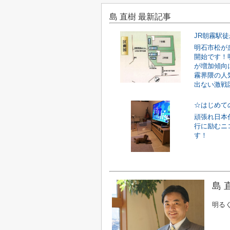
島 直樹 最新記事
明石市松が
開始です！
が増加傾向
霧界隈の人
出ない激戦区
☆はじめて
頑張れ日本
行に励むニ
す！
島 
明る