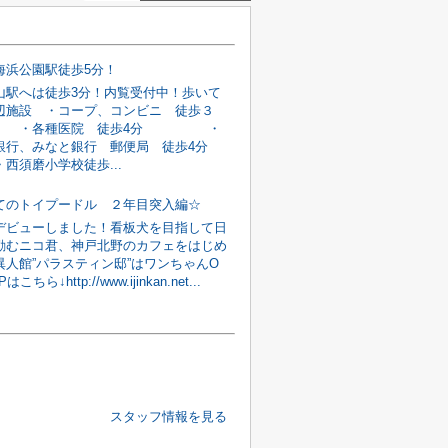
海浜公園駅徒歩5分！
山駅へは徒歩3分！内覧受付中！歩いて
辺施設 ・コープ、コンビニ 徒歩３
・各種医院 徒歩4分 ・
銀行、みなと銀行 郵便局 徒歩4分
磨小学校徒歩...
てのトイプードル ２年目突入編☆
デビューしました！看板犬を目指して日
励むニコ君、神戸北野のカフェをはじめ
異人館”パラスティン邸”はワンちゃんO
ちら↓http://www.ijinkan.net...
スタッフ情報を見る