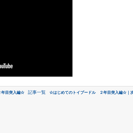
記事一覧
２年目突入編☆
☆はじめてのトイプードル ２年目突入編☆｜次