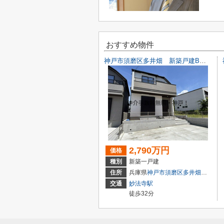
おすすめ物件
神戸市須磨区多井畑 新築戸建B号棟 仲介手数料無料！
2,790万円
価格
種別
新築一戸建
住所
兵庫県
神戸市須磨区
多井畑
字筋替道1
交通
妙法寺駅
徒歩32分