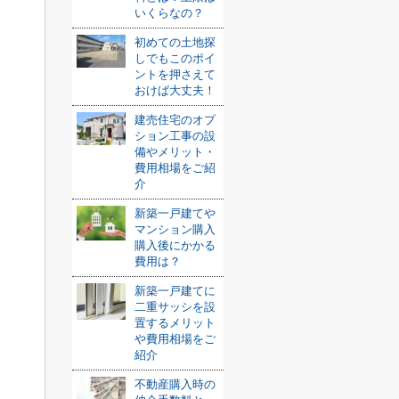
いくらなの？
初めての土地探
しでもこのポイ
ントを押さえて
おけば大丈夫！
建売住宅のオプ
ション工事の設
備やメリット・
費用相場をご紹
介
新築一戸建てや
マンション購入
購入後にかかる
費用は？
新築一戸建てに
二重サッシを設
置するメリット
や費用相場をご
紹介
不動産購入時の