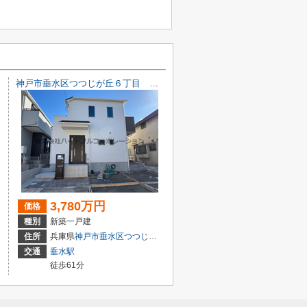
神戸市垂水区つつじが丘６丁目 新築戸建B号地 仲介手数料無料！
3,780万円
価格
種別
新築一戸建
目6-32
住所
兵庫県
神戸市垂水区
つつじが丘
６丁目10-15
交通
垂水駅
徒歩61分