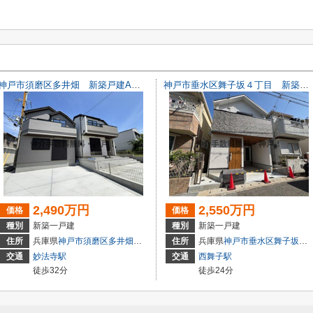
神戸市須磨区多井畑 新築戸建A号棟 仲介手数料無料！
神戸市垂水区舞子坂４丁目 新築戸建 仲介手数料無料！
2,490万円
2,550万円
価格
価格
種別
新築一戸建
種別
新築一戸建
5-1
住所
兵庫県
神戸市須磨区
多井畑
字筋替道15-1
住所
兵庫県
神戸市垂水区
舞子坂
４丁
交通
妙法寺駅
交通
西舞子駅
徒歩32分
徒歩24分