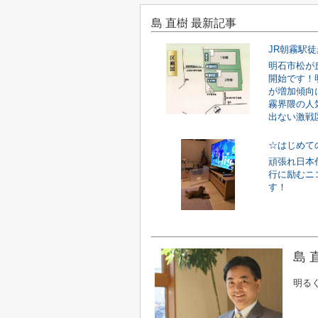
島 直樹 最新記事
明石市松が
開始です！
が増加傾向
霧界隈の人
出ない激戦区
☆はじめて
頑張れ日本
行に励むニ
す！
島 
明る