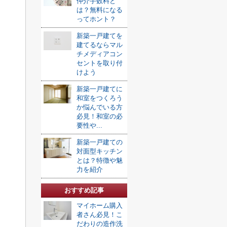
仲介手数料と
は？無料になる
ってホント？
新築一戸建てを
建てるならマル
チメディアコン
セントを取り付
けよう
新築一戸建てに
和室をつくろう
か悩んでいる方
必見！和室の必
要性や...
新築一戸建ての
対面型キッチン
とは？特徴や魅
力を紹介
おすすめ記事
マイホーム購入
者さん必見！こ
だわりの造作洗