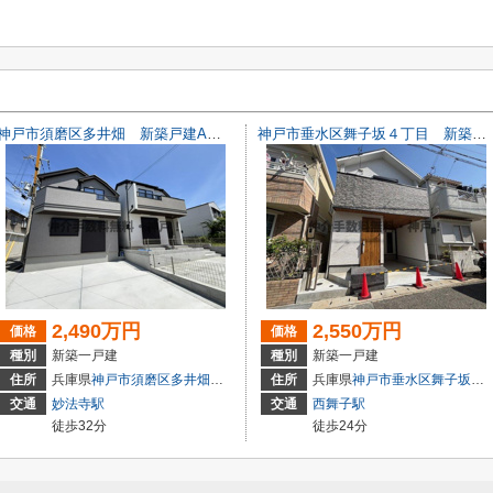
神戸市須磨区多井畑 新築戸建A号棟 仲介手数料無料！
神戸市垂水区舞子坂４丁目 新築戸建 仲介手数料無料！
2,490万円
2,550万円
価格
価格
種別
新築一戸建
種別
新築一戸建
5-1
住所
兵庫県
神戸市須磨区
多井畑
字筋替道15-1
住所
兵庫県
神戸市垂水区
舞子坂
４丁
交通
妙法寺駅
交通
西舞子駅
徒歩32分
徒歩24分