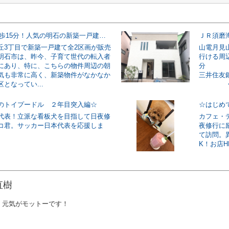
JR朝霧駅徒歩15分！人気の明石の新築一戸建！登場！
ＪＲ須磨
丘3丁目で新築一戸建て全2区画が販売
山電月見
明石市は、昨今、子育て世代の転入者
行ける周
にあり、特に、こちらの物件周辺の朝
分 
気も非常に高く、新築物件がなかなか
三井住友
となってい...
・西須
のトイプードル ２年目突入編☆
☆はじめ
代表！立派な看板犬を目指して日夜修
カフェ・
コ君。サッカー日本代表を応援しま
夜修行に
て訪問。
K！お店HPはこ
直樹
く元気がモットーです！