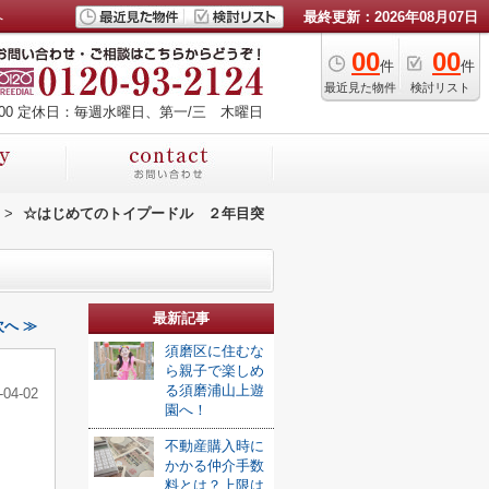
へ
最終更新：2026年08月07日
00
00
件
件
最近見た物件
検討リスト
00
定休日：毎週水曜日、第一/三 木曜日
>
☆はじめてのトイプードル ２年目突
最新記事
へ ≫
須磨区に住むな
ら親子で楽しめ
る須磨浦山上遊
-04-02
園へ！
不動産購入時に
かかる仲介手数
料とは？上限は