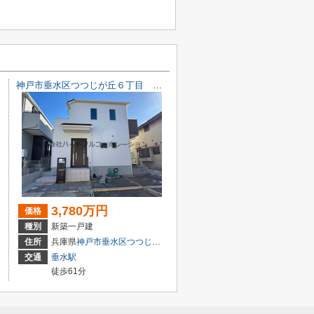
神戸市垂水区つつじが丘６丁目 新築戸建B号地 仲介手数料無料！
3,780万円
価格
種別
新築一戸建
目6-32
住所
兵庫県
神戸市垂水区
つつじが丘
６丁目10-15
交通
垂水駅
徒歩61分