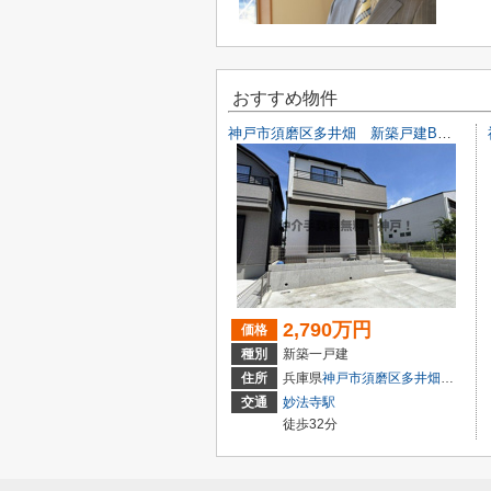
おすすめ物件
神戸市須磨区多井畑 新築戸建B号棟 仲介手数料無料！
2,790万円
価格
種別
新築一戸建
住所
兵庫県
神戸市須磨区
多井畑
字筋替道1
交通
妙法寺駅
徒歩32分