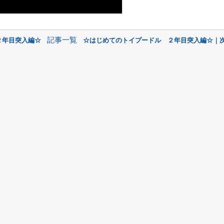
記事一覧
２年目突入編☆
☆はじめてのトイプードル ２年目突入編☆｜次