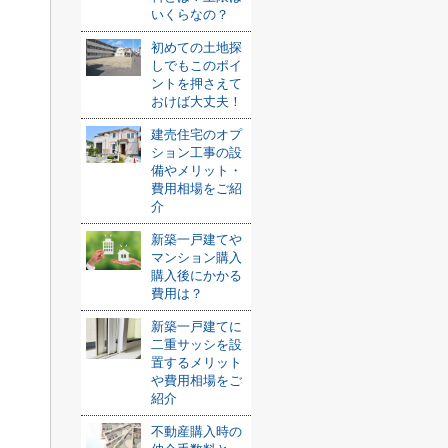
いくらなの？
初めての土地探
しでもこのポイ
ントを押さえて
おけば大丈夫！
建売住宅のオプ
ション工事の設
備やメリット・
費用相場をご紹
介
新築一戸建てや
マンション購入
購入後にかかる
費用は？
新築一戸建てに
二重サッシを設
置するメリット
や費用相場をご
紹介
不動産購入時の