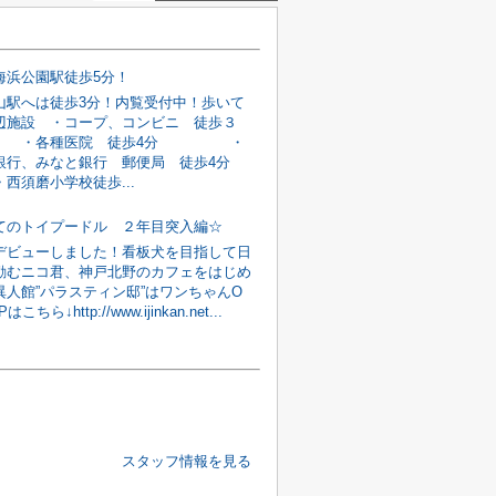
海浜公園駅徒歩5分！
山駅へは徒歩3分！内覧受付中！歩いて
辺施設 ・コープ、コンビニ 徒歩３
・各種医院 徒歩4分 ・
銀行、みなと銀行 郵便局 徒歩4分
磨小学校徒歩...
てのトイプードル ２年目突入編☆
デビューしました！看板犬を目指して日
励むニコ君、神戸北野のカフェをはじめ
異人館”パラスティン邸”はワンちゃんO
ちら↓http://www.ijinkan.net...
スタッフ情報を見る