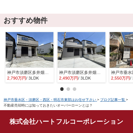
おすすめ物件
神戸市須磨区多井畑 新築戸建B号棟 仲介手数料無料！
神戸市須磨区多井畑 新築戸建A号棟 仲介手数料無料！
2,790万円
/ 3LDK
2,490万円
/ 3LDK
2,550万円
/
神戸市垂水区・須磨区・西区・明石市東部はお任せ下さい
>
ブログ記事一覧
>
不動産売却時には知っておきたいオーバーローンとは？
株式会社ハートフルコーポレーション