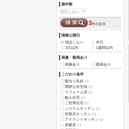
築年数
3
件が該当
情報公開日
指定しない
本日
3日以内
1週間以内
画像・動画あり
画像あり
動画あり
こだわり条件
陽当り良好
(-)
閑静な住宅地
(-)
リフォーム済
(-)
輸入住宅
(-)
二世帯住宅
(-)
システムキッチン
(-)
対面式キッチン
(-)
アイランドキッチン
(-)
床暖房
(-)