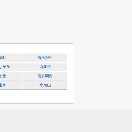
屋町
清水が丘
じが丘
西舞子
が丘
南多聞台
垂水
小束山