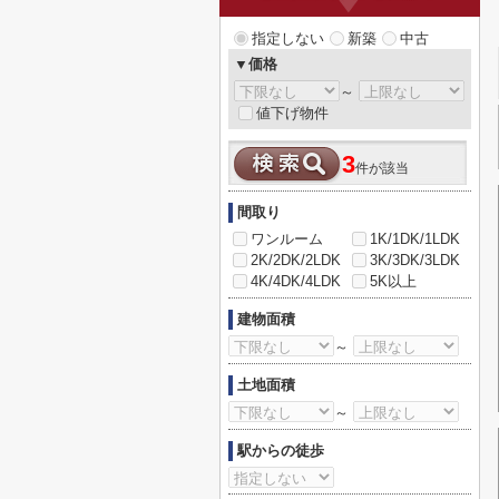
指定しない
新築
中古
▼価格
～
値下げ物件
3
件が該当
間取り
ワンルーム
1K/1DK/1LDK
2K/2DK/2LDK
3K/3DK/3LDK
4K/4DK/4LDK
5K以上
建物面積
～
土地面積
～
駅からの徒歩