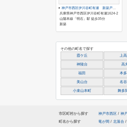
神戸市西区伊川谷町有瀬 新築戸建4号棟 仲介手数料無料！
兵庫県神戸市西区伊川谷町有瀬1624-2
山陽本線「明石」駅 徒歩35分
新築
その他の町名で探す
霞ケ丘
上高
神陵台
高
福田
本多
美山台
名谷
小束山本町
舞多
市区町村から探す
神戸市西区
/
神
町名から探す
竜が岡
/
北落合
/