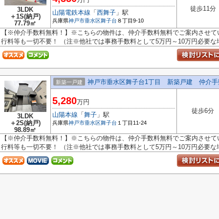
徒歩11分
3LDK
山陽電鉄本線
「
西舞子
」駅
＋1S(納戸)
兵庫県
神戸市垂水区
舞子台
８丁目9-10
77.79㎡
【※仲介手数料無料！】※こちらの物件は、仲介手数料無料でご案内させてい
行料等も一切不要！ （注※他社では事務手数料として5万円～10万円必要な場合
神戸市垂水区舞子台1丁目 新築戸建 仲介手
新築一戸建
5,280
万円
徒歩6分
山陽本線
「
舞子
」駅
3LDK
＋2S(納戸)
兵庫県
神戸市垂水区
舞子台
１丁目11-24
98.89㎡
【※仲介手数料無料！】※こちらの物件は、仲介手数料無料でご案内させてい
行料等も一切不要！ （注※他社では事務手数料として5万円～10万円必要な場合