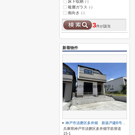
床下収納
(-)
複層ガラス
(-)
南向き
(-)
3
件が該当
新着物件
神戸市須磨区多井畑 新築戸建B号棟 仲介手数料無料！
兵庫県神戸市須磨区多井畑字筋替道
15-1