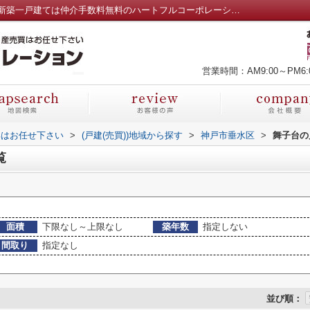
神戸市垂水区舞子台の戸建一覧｜神戸市の新築一戸建ては仲介手数料無料のハートフルコーポレーションへ
営業時間：AM9:00～PM6:
部はお任せ下さい
>
(戸建(売買))地域から探す
>
神戸市垂水区
>
舞子台の
覧
面積
下限なし～上限なし
築年数
指定しない
間取り
指定なし
並び順：