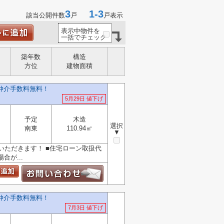
3
1-3
該当公開件数
戸
戸表示
表示中物件を
一括でチェック
築年数
構造
方位
建物面積
仲介手数料無料！
5月29日 値下げ
予定
木造
選択
南東
110.94㎡
▼
ただきます！ ■住宅ローン取扱代
が...
仲介手数料無料！
7月3日 値下げ