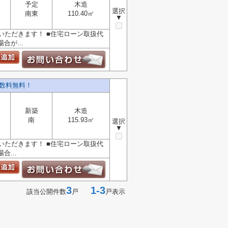
予定
木造
選択
南東
110.40㎡
▼
ただきます！ ■住宅ローン取扱代
が...
数料無料！
新築
木造
南
115.93㎡
選択
▼
ただきます！ ■住宅ローン取扱代
...
3
1-3
該当公開件数
戸
戸表示