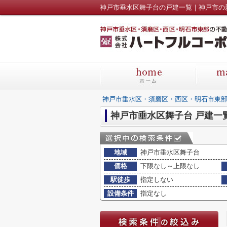
神戸市垂水区・須磨区・西区・明石市東
神戸市垂水区舞子台 戸建一
地域
神戸市垂水区舞子台
価格
下限なし～上限なし
駅徒歩
指定しない
設備条件
指定なし