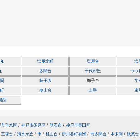
丸
塩屋北町
塩屋台
塩
丸
多聞台
千代が丘
つつ
聞
舞子坂
舞子台
学
町
桃山台
山手
東
聞西
戸市垂水区
/
神戸市須磨区
/
明石市
/
神戸市長田区
王塚台
/
清水が丘
/
車
/
桃山台
/
伊川谷町有瀬
/
南多聞台
/
本多聞
/
秋葉台