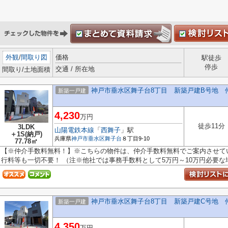
外観
/
間取り図
価格
駅徒歩
停歩
交通 / 所在地
間取り/土地面積
神戸市垂水区舞子台8丁目 新築戸建B号地 
新築一戸建
4,230
万円
徒歩11分
3LDK
山陽電鉄本線
「
西舞子
」駅
＋1S(納戸)
兵庫県
神戸市垂水区
舞子台
８丁目9-10
77.78㎡
【※仲介手数料無料！】※こちらの物件は、仲介手数料無料でご案内させてい
行料等も一切不要！ （注※他社では事務手数料として5万円～10万円必要な場合
神戸市垂水区舞子台8丁目 新築戸建C号地 
新築一戸建
4,350
万円