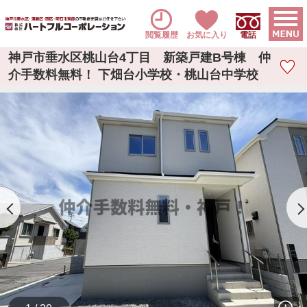
閲覧履歴
お気に入り
電話
神戸市垂水区桃山台4丁目 新築戸建B号棟 仲
介手数料無料！ 下畑台小学校・桃山台中学校