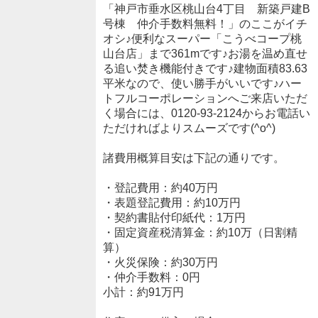
「神戸市垂水区桃山台4丁目 新築戸建B
号棟 仲介手数料無料！」のここがイチ
オシ♪便利なスーパー「こうべコープ桃
山台店」まで361mです♪お湯を温め直せ
る追い焚き機能付きです♪建物面積83.63
平米なので、使い勝手がいいです♪ハー
トフルコーポレーションへご来店いただ
く場合には、0120-93-2124からお電話い
ただければよりスムーズです(^o^)
諸費用概算目安は下記の通りです。
・登記費用：約40万円
・表題登記費用：約10万円
・契約書貼付印紙代：1万円
・固定資産税清算金：約10万（日割精
算）
・火災保険：約30万円
・仲介手数料：0円
小計：約91万円