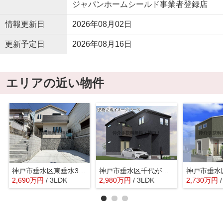
ジャパンホームシールド事業者登録店
情報更新日
2026年08月02日
更新予定日
2026年08月16日
エリアの近い物件
神戸市垂水区東垂水3丁目 新築戸建 仲介手数料無料！
神戸市垂水区千代が丘1丁目 新築戸建 仲介手数料無料！
2,690
万
円
/ 3LDK
2,980
万
円
/ 3LDK
2,730
万
円