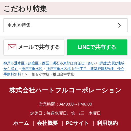
こだわり特集
垂水区特集
メールで共有する
LINEで共有する
神戸市垂水区・須磨区・西区・明石市東部はお任せ下さい
>
(戸建(売買))地域
から探す
>
神戸市垂水区
>
神戸市垂水区桃山台4丁目 新築戸建B号棟 仲介
手数料無料！
>
下畑台小学校・桃山台中学校
株式会社ハートフルコーポレーション
営業時間：
AM9:00～PM6:00
定休日：
毎週水曜日、第一/三 木曜日
ホーム
会社概要
PCサイト
利用規約