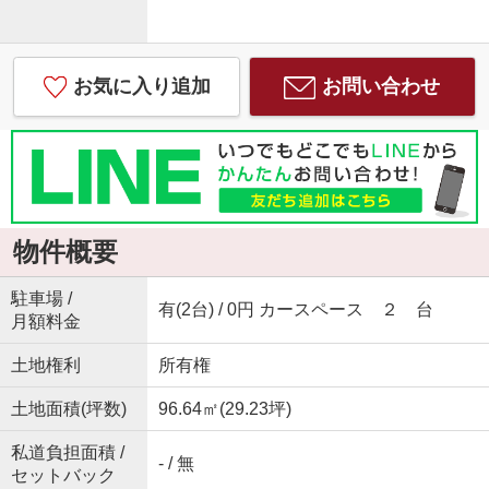
お気に入り追加
お問い合わせ
物件概要
駐車場 /
有(2台) / 0円 カースペース ２ 台
月額料金
土地権利
所有権
土地面積(坪数)
96.64㎡(29.23坪)
私道負担面積 /
- / 無
セットバック