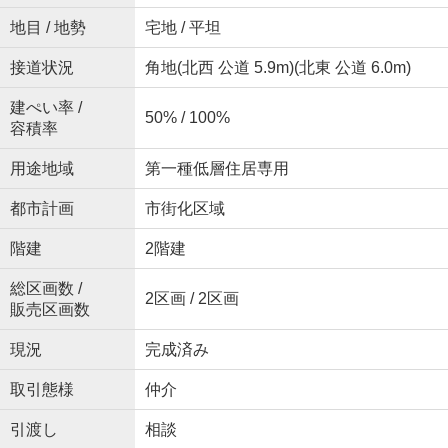
地目 / 地勢
宅地 / 平坦
接道状況
角地(北西 公道 5.9m)(北東 公道 6.0m)
建ぺい率 /
50% / 100%
容積率
用途地域
第一種低層住居専用
都市計画
市街化区域
階建
2階建
総区画数 /
2区画 / 2区画
販売区画数
現況
完成済み
取引態様
仲介
引渡し
相談