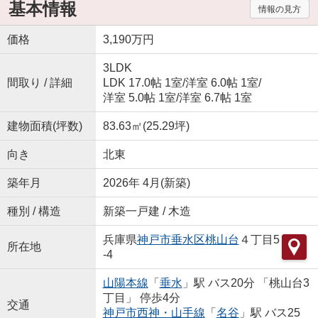
基本情報
情報の見方
価格
3,190万円
3LDK
間取り / 詳細
LDK 17.0帖 1室
/
洋室 6.0帖 1室
/
洋室 5.0帖 1室
/
洋室 6.7帖 1室
建物面積(坪数)
83.63㎡(25.29坪)
向き
北東
築年月
2026年 4月(新築)
種別 / 構造
新築一戸建 / 木造
兵庫県
神戸市垂水区
桃山台
４丁目5
所在地
-4
山陽本線
「
垂水
」駅 バス20分 「桃山台3
丁目」 停歩4分
交通
神戸市西神・山手線
「
名谷
」駅 バス25