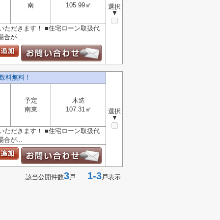
南
105.99㎡
選択
▼
ただきます！ ■住宅ローン取扱代
が...
数料無料！
予定
木造
南東
107.31㎡
選択
▼
ただきます！ ■住宅ローン取扱代
が...
3
1-3
該当公開件数
戸
戸表示