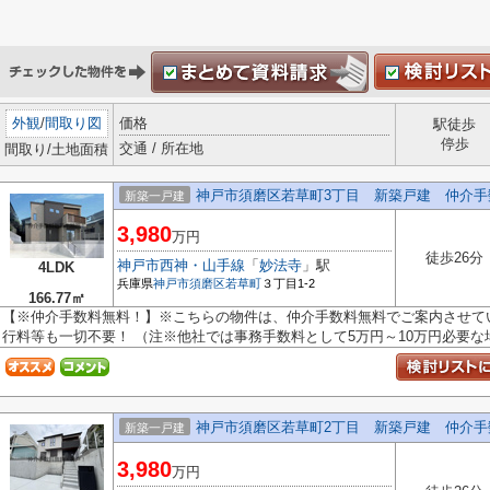
外観
/
間取り図
価格
駅徒歩
停歩
交通 / 所在地
間取り/土地面積
神戸市須磨区若草町3丁目 新築戸建 仲介手
新築一戸建
3,980
万円
徒歩26分
神戸市西神・山手線
「
妙法寺
」駅
4LDK
兵庫県
神戸市須磨区
若草町
３丁目1-2
166.77㎡
【※仲介手数料無料！】※こちらの物件は、仲介手数料無料でご案内させてい
行料等も一切不要！ （注※他社では事務手数料として5万円～10万円必要な場合
神戸市須磨区若草町2丁目 新築戸建 仲介手
新築一戸建
3,980
万円