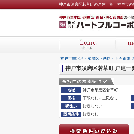
神戸市垂水区・須磨区・西区・明石市東
神戸市須磨区若草町 戸建一
地域
神戸市須磨区若草町
価格
下限なし～上限なし
駅徒歩
指定しない
設備条件
指定なし