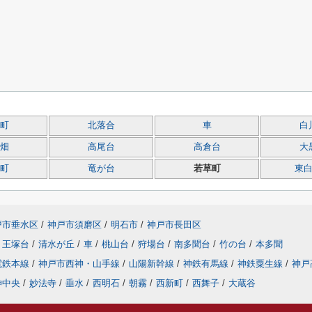
町
北落合
車
白
畑
高尾台
高倉台
大
町
竜が台
若草町
東
戸市垂水区
/
神戸市須磨区
/
明石市
/
神戸市長田区
王塚台
/
清水が丘
/
車
/
桃山台
/
狩場台
/
南多聞台
/
竹の台
/
本多聞
電鉄本線
/
神戸市西神・山手線
/
山陽新幹線
/
神鉄有馬線
/
神鉄粟生線
/
神戸
神中央
/
妙法寺
/
垂水
/
西明石
/
朝霧
/
西新町
/
西舞子
/
大蔵谷