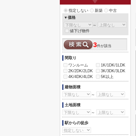
指定しない
新築
中古
▼価格
～
値下げ物件
3
件が該当
間取り
ワンルーム
1K/1DK/1LDK
2K/2DK/2LDK
3K/3DK/3LDK
4K/4DK/4LDK
5K以上
建物面積
～
土地面積
～
駅からの徒歩