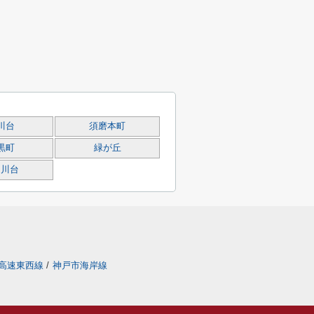
川台
須磨本町
黒町
緑が丘
白川台
高速東西線
/
神戸市海岸線