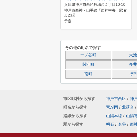
兵庫県神戸市西区狩場台２丁目10-10
神戸市西神・山手線「西神中央」駅 徒
歩23分
予定
その他の町名で探す
一ノ谷町
大池
関守町
多井
南町
行幸
市区町村から探す
神戸市西区
/
神
町名から探す
竜が岡
/
北落合
/
路線から探す
山陽本線
/
山陽
駅から探す
明石
/
名谷
/
西