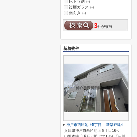
床下収納
(-)
複層ガラス
(-)
南向き
(-)
3
件が該当
新着物件
神戸市西区池上5丁目 新築戸建4号棟 仲介手数料無料！
兵庫県神戸市西区池上５丁目16-6
山陽本線「明石」駅 バス13分 「伊川