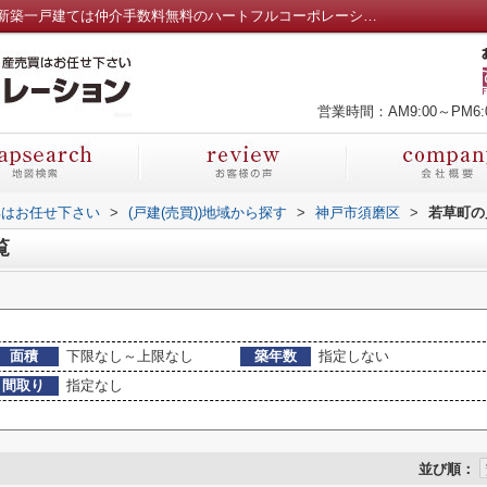
神戸市須磨区若草町の戸建一覧｜神戸市の新築一戸建ては仲介手数料無料のハートフルコーポレーションへ
営業時間：AM9:00～PM6:
部はお任せ下さい
>
(戸建(売買))地域から探す
>
神戸市須磨区
>
若草町の
覧
面積
下限なし～上限なし
築年数
指定しない
間取り
指定なし
並び順：