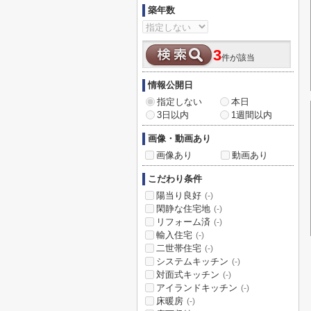
築年数
3
件が該当
情報公開日
指定しない
本日
3日以内
1週間以内
画像・動画あり
画像あり
動画あり
こだわり条件
陽当り良好
(-)
閑静な住宅地
(-)
リフォーム済
(-)
輸入住宅
(-)
二世帯住宅
(-)
システムキッチン
(-)
対面式キッチン
(-)
アイランドキッチン
(-)
床暖房
(-)