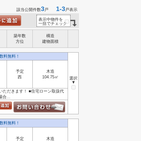
3
1-3
該当公開件数
戸
戸表示
表示中物件を
一括でチェック
築年数
構造
方位
建物面積
数料無料！
予定
木造
西
104.75㎡
選択
▼
ただきます！ ■住宅ローン取扱代
...
数料無料！
予定
木造