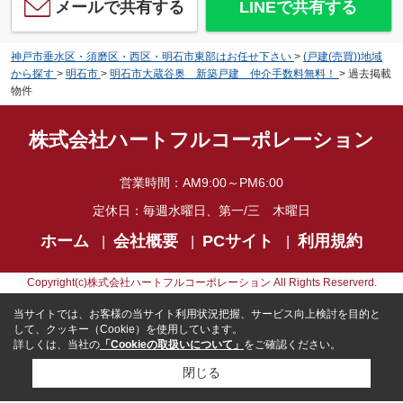
メールで共有する
LINEで共有する
神戸市垂水区・須磨区・西区・明石市東部はお任せ下さい
>
(戸建(売買))地域
から探す
>
明石市
>
明石市大蔵谷奥 新築戸建 仲介手数料無料！
>
過去掲載
物件
株式会社ハートフルコーポレーション
営業時間：
AM9:00～PM6:00
定休日：
毎週水曜日、第一/三 木曜日
ホーム
会社概要
PCサイト
利用規約
Copyright(c)株式会社ハートフルコーポレーション All Rights Reserverd.
当サイトでは、お客様の当サイト利用状況把握、サービス向上検討を目的と
して、クッキー（Cookie）を使用しています。
詳しくは、当社の
「Cookieの取扱いについて」
をご確認ください。
閉じる