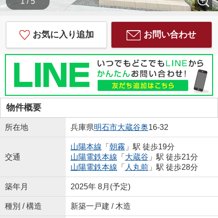
1 / 5
お気に入り追加
お問い合わせ
物件概要
所在地
兵庫県
明石市
大蔵谷奥
16-32
山陽本線
「
朝霧
」駅 徒歩19分
交通
山陽電鉄本線
「
大蔵谷
」駅 徒歩21分
山陽電鉄本線
「
人丸前
」駅 徒歩28分
築年月
2025年 8月(予定)
種別 / 構造
新築一戸建 / 木造