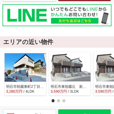
エリアの近い物件
明石市朝霧東町2丁目 新築戸建 仲介手数料無料！
明石市東朝霧丘 新築戸建A号棟 仲介手数料無料！
3,280
万
円
/ 4LDK
3,590
万
円
/ 3LDK
3,590
万
円