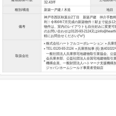
32.43坪
種別/構造
新築一戸建 / 木造
地目
神戸市西区秋葉台2丁目 新築戸建 仲介手数
利！令和6年7月完成の新築物件！駅まで徒歩1
備考
物件は、室内のレイアウトも自分好みに変更可
のお問い合わせは0120-93-2124又はinfo@hear
軽にお問合せください(^o^)
株式会社ハートフルコーポレーション
兵庫
TEL:0120-93-2124
兵庫県知事 (6) 第4010
一般社団法人兵庫県宅地建物取引業協会、公
取扱会社
会兵庫本部、公益社団法人全国宅地建物取引
機構会員、一般財団法人ハトマーク支援機構加盟
ジャパンホームシールド事業者登録店