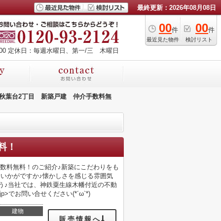
最終更新：2026年08月08日
00
00
件
件
最近見た物件
検討リスト
00
定休日：毎週水曜日、第一/三 木曜日
秋葉台2丁目 新築戸建 仲介手数料無
料！
数料無料！のご紹介♪新築にこだわりをも
はいかがですか♪懐かしさを感じる雰囲気
ょう♪当社では、神鉄粟生線木幡付近の不動
p>でお問い合せください(*´ω`*)
建物
販売情報へ