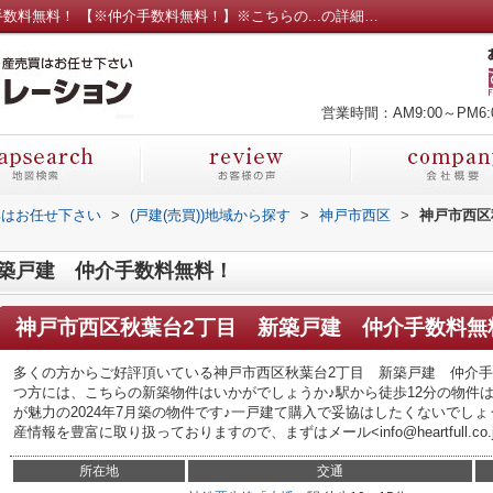
神戸市西区秋葉台2丁目 新築戸建 仲介手数料無料！ 【※仲介手数料無料！】※こちらの...の詳細ページ／神戸市の新築一戸建ては仲介手数料無料のハートフルコーポレーションへ
営業時間：AM9:00～PM6:
部はお任せ下さい
>
(戸建(売買))地域から探す
>
神戸市西区
>
神戸市西区
築戸建 仲介手数料無料！
神戸市西区秋葉台2丁目 新築戸建 仲介手数料無
多くの方からご好評頂いている神戸市西区秋葉台2丁目 新築戸建 仲介手
つ方には、こちらの新築物件はいかがでしょうか♪駅から徒歩12分の物件
が魅力の2024年7月築の物件です♪一戸建て購入で妥協はしたくないでし
産情報を豊富に取り扱っておりますので、まずはメール<info@heartfull.co.j
所在地
交通