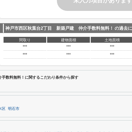
未入力項目がありま
神戸市西区秋葉台2丁目 新築戸建 仲介手数料無料！
の過去
間取り
建物面積
土地面積
***
***
***
***
***
***
介手数料無料！に関するこだわり条件から探す
水区
明石市