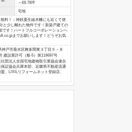
～69.78坪
宅地
料無料！：神鉄粟生線木幡にも近くて便
2分と少し離れた物件です！新築戸建ての
能です！ハートフルコーポレーションへ
tfull.co.jpまでお願いします！どうぞお気
県神戸市垂水区舞多聞東３丁目５－８
22号 建設業許可（般-5）第118697号
益社団法人全国宅地建物取引業協会連合
業保証協会兵庫本部、近畿県不動産流通
、LIXILリフォームネット登録店、