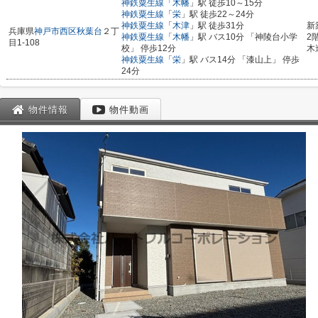
神鉄粟生線
「
木幡
」駅 徒歩10～15分
神鉄粟生線
「
栄
」駅 徒歩22～24分
神鉄粟生線
「
木津
」駅 徒歩31分
新
兵庫県
神戸市西区
秋葉台
２丁
神鉄粟生線
「
木幡
」駅 バス10分 「神陵台小学
2
目1-108
校」 停歩12分
木
神鉄粟生線
「
栄
」駅 バス14分 「漆山上」 停歩
24分
物件情報
物件動画