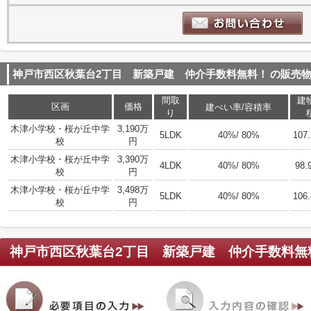
神戸市西区秋葉台2丁目 新築戸建 仲介手数料無料！
の販売
間取
建
区画
価格
建ぺい率/容積率
り
木津小学校・桜が丘中学
3,190万
5LDK
40%/ 80%
107
校
円
木津小学校・桜が丘中学
3,390万
4LDK
40%/ 80%
98.
校
円
木津小学校・桜が丘中学
3,498万
5LDK
40%/ 80%
106
校
円
神戸市西区秋葉台2丁目 新築戸建 仲介手数料無