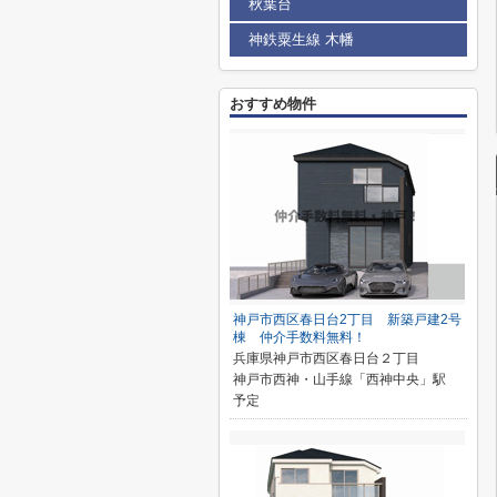
秋葉台
神鉄粟生線 木幡
おすすめ物件
神戸市西区春日台2丁目 新築戸建2号
棟 仲介手数料無料！
兵庫県神戸市西区春日台２丁目
神戸市西神・山手線「西神中央」駅
予定