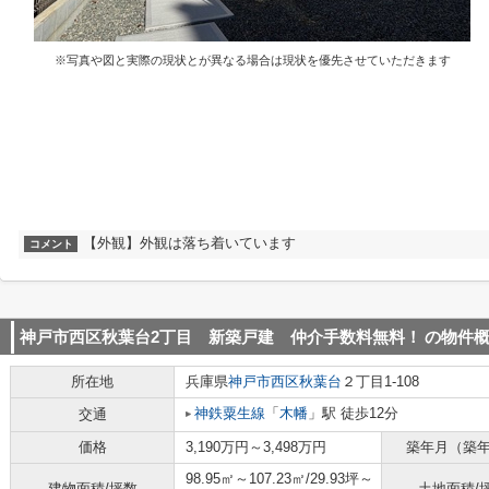
※写真や図と実際の現状とが異なる場合は現状を優先させていただきます
【外観】外観は落ち着いています
コメント
神戸市西区秋葉台2丁目 新築戸建 仲介手数料無料！
の物件
所在地
兵庫県
神戸市西区
秋葉台
２丁目1-108
神鉄粟生線
「
木幡
」駅 徒歩12分
交通
価格
3,190万円～3,498万円
築年月（築
98.95㎡～107.23㎡/29.93坪～
建物面積/坪数
土地面積/