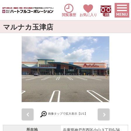
閲覧履歴
お気に入り
電話
マルナカ玉津店
前
次
画像タップで拡大表示【
1
/1】
所在地
兵庫県神戸市西区小山３丁目6-34