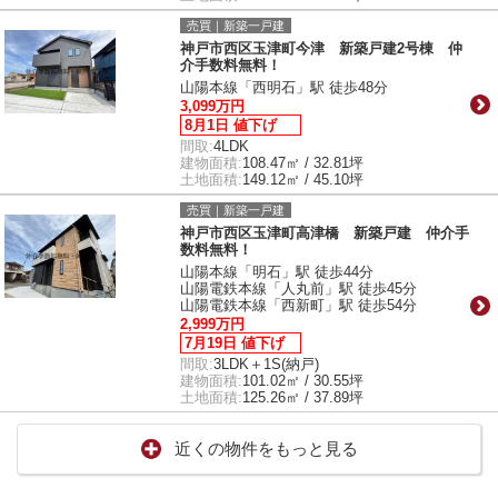
売買｜新築一戸建
神戸市西区玉津町今津 新築戸建2号棟 仲
介手数料無料！
山陽本線「西明石」駅 徒歩48分
3,099万円
8月1日 値下げ
間取:
4LDK
建物面積:
108.47㎡ / 32.81坪
土地面積:
149.12㎡ / 45.10坪
売買｜新築一戸建
神戸市西区玉津町高津橋 新築戸建 仲介手
数料無料！
山陽本線「明石」駅 徒歩44分
山陽電鉄本線「人丸前」駅 徒歩45分
山陽電鉄本線「西新町」駅 徒歩54分
2,999万円
7月19日 値下げ
間取:
3LDK＋1S(納戸)
建物面積:
101.02㎡ / 30.55坪
土地面積:
125.26㎡ / 37.89坪
近くの物件をもっと見る