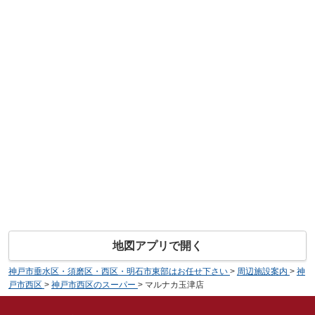
地図アプリで開く
神戸市垂水区・須磨区・西区・明石市東部はお任せ下さい
>
周辺施設案内
>
神
戸市西区
>
神戸市西区のスーパー
>
マルナカ玉津店