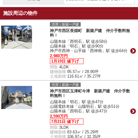
施設周辺の物件
売買｜新築一戸建
神戸市西区長畑町 新築戸建 仲介手数料無
料！
山陽本線「西明石」駅 徒歩58分
山陽本線「明石」駅 徒歩90分
神戸市西神・山手線「西神南」駅 徒歩64分
2,980万円
1月19日 値下げ
間取:
4LDK
建物面積:
95.57㎡ / 28.90坪
土地面積:
116.61㎡ / 35.27坪
売買｜新築一戸建
神戸市西区玉津町今津 新築戸建 仲介手数
料無料！
山陽本線「明石」駅 徒歩47分
山陽電鉄本線「山陽明石」駅 徒歩51分
山陽本線「西明石」駅 徒歩47分
2,590万円
7月21日 値下げ
間取:
3LDK
建物面積:
83.63㎡ / 25.29坪
土地面積:
106.97㎡ / 32.35坪