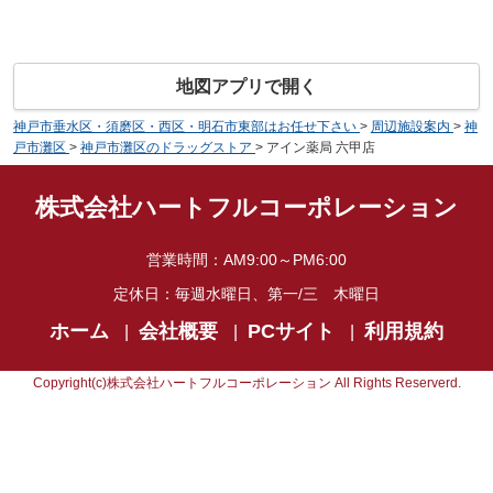
地図アプリで開く
神戸市垂水区・須磨区・西区・明石市東部はお任せ下さい
>
周辺施設案内
>
神
戸市灘区
>
神戸市灘区のドラッグストア
>
アイン薬局 六甲店
株式会社ハートフルコーポレーション
営業時間：
AM9:00～PM6:00
定休日：
毎週水曜日、第一/三 木曜日
ホーム
会社概要
PCサイト
利用規約
Copyright(c)株式会社ハートフルコーポレーション All Rights Reserverd.